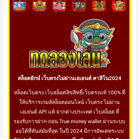
สล็อตยักษ์ เว็บตรงไม่ผ่านเอเยนต์ คาสิโน2024
สล็อตเว็บตรง เว็บสล็อตลิขสิทธิ์เว็บตรงแท้ 100% ที่
ให้บริการเกมส์สล็อตออนไลน์ เว็บตรง ไม่ผ่าน
เอเย่นต์ API แท้ จากต่างประเทศ เว็บสล็อต ที่
รองรับการฝาก-ถอน True money wallet ผ่านระบบ
ออโต้ที่ทันสมัยที่สุด ในปี 2024 มีการอัพเดทระบบ