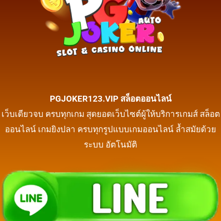
PGJOKER123.VIP สล็อตออนไลน์
เว็บเดียวจบ ครบทุกเกม สุดยอดเว็บไซต์ผู้ให้บริการเกมส์ สล็อต
ออนไลน์ เกมยิงปลา ครบทุกรูปแบบเกมออนไลน์ ล้ำสมัยด้วย
ระบบ อัตโนมัติ