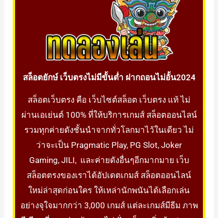
สล็อตยักษ์ เว็บตรงไม่มีขั้นต่ำ ฝากถอนไม่อั้น2024
สล็อตเว็บตรง คือ เว็บไซต์สล็อต เว็บตรง แท้ ไม่
ผ่านเอเย่นต์ 100% ที่ให้บริการเกมส์ สล็อตออนไลน์
รวมทุกค่ายดังชั้นนำจากทั่วโลกมาไว้ในเดียว ไม่
ว่าจะเป็น Pragmatic Play, PG Slot, Joker
Gaming, JILI, และค่ายดังอื่นๆอีกมากมาย เว็บ
สล็อตตรงของเราได้อัปเดตเกมส์ สล็อตออนไลน์
ใหม่ล่าสุดก่อนใคร ให้เหล่านักพนันได้เลือกเล่น
อย่างจุใจมากกว่า 3,000 เกมส์ แต่ละเกมส์มีธีม ภาพ