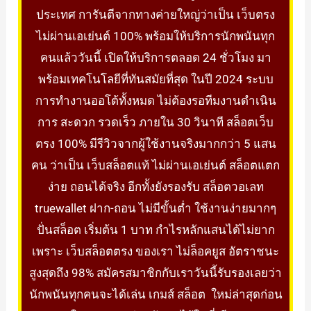
ประเทศ การันตีจากทางค่ายใหญ่ว่าเป็น เว็บตรง
ไม่ผ่านเอเย่นต์ 100% พร้อมให้บริการนักพนันทุก
คนแล้ววันนี้ เปิดให้บริการตลอด 24 ชั่วโมง มา
พร้อมเทคโนโลยีที่ทันสมัยที่สุด ในปี 2024 ระบบ
การทำงานออโต้ทั้งหมด ไม่ต้องรอทีมงานดำเนิน
การ สะดวก รวดเร็ว ภายใน 30 วินาที สล็อตเว็บ
ตรง 100% มีรีวิวจากผู้ใช้งานจริงมากกว่า 5 แสน
คน ว่าเป็น เว็บสล็อตแท้ ไม่ผ่านเอเย่นต์ สล็อตแตก
ง่าย ถอนได้จริง อีกทั้งยังรองรับ สล็อตวอเลท
truewallet ฝาก-ถอน ไม่มีขั้นต่ำ ใช้งานง่ายมากๆ
ปั่นสล็อต เริ่มต้น 1 บาท กำไรหลักแสนได้ไม่ยาก
เพราะ เว็บสล็อตตรง ของเรา ไม่ล็อคยูส อัตราชนะ
สูงสุดถึง 98% สมัครสมาชิกกับเราวันนี้รับรองเลยว่า
นักพนันทุกคนจะได้เล่น เกมส์ สล็อต ใหม่ล่าสุดก่อน