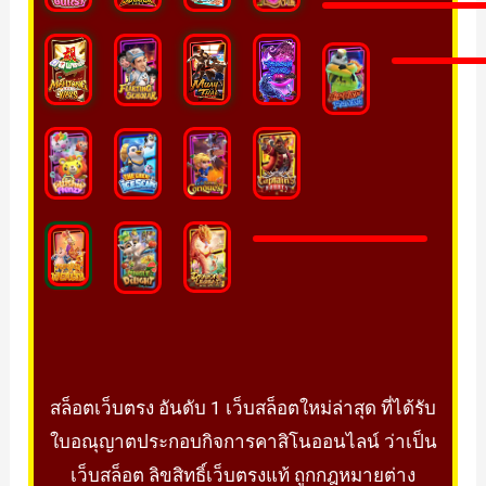
สล็อตเว็บตรง อันดับ 1 เว็บสล็อตใหม่ล่าสุด ที่ได้รับ
ใบอณุญาตประกอบกิจการคาสิโนออนไลน์ ว่าเป็น
เว็บสล็อต ลิขสิทธิ์เว็บตรงแท้ ถูกกฎหมายต่าง