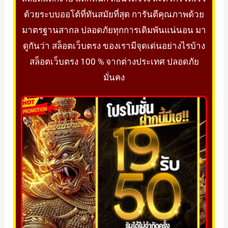
ด้วยระบบออโต้ที่ทันสมัยที่สุด การันตีคุณภาพด้วย
มาตรฐานสากล ปลอดภัยทุกการเดิมพันแน่นอน มา
ดูกันว่า สล็อตเว็บตรง ของเรามีจุดเด่นอย่างไรบ้าง
สล็อตเว็บตรง 100 % จากต่างประเทศ ปลอดภัย
มั่นคง