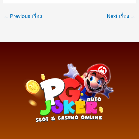
←
Previous เรื่อง
Next เรื่อง
→