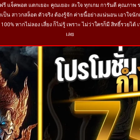
ฟรี แจ็คพอต แตกเยอะ คูณเยอะ สะใจ ทุกเกม การันตี คุณภาพ
็น สาวกสล็อต ตัวจริง ต้องรู้จัก ค่ายนี้อย่างแน่นอน เอาใจนักเส
ส 100% หากไม่ลอง เสี่ยง ก็ไม่รู้ เพราะ ไม่ว่าใครก็มี สิทธิ์รวยไ
เลย