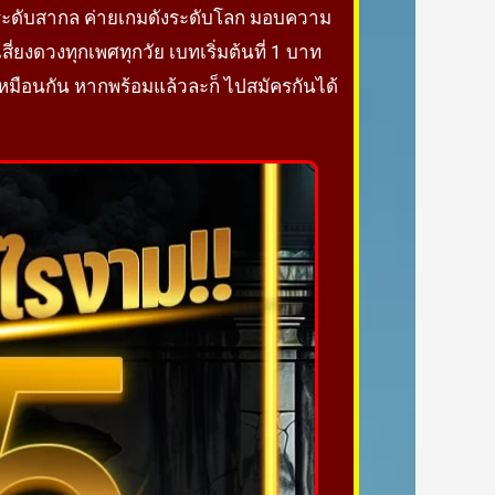
 ระดับสากล ค่ายเกมดังระดับโลก มอบความ
ี่ยงดวงทุกเพศทุกวัย เบทเริ่มต้นที่ 1 บาท
ด้ เหมือนกัน หากพร้อมแล้วละก็ ไปสมัครกันได้