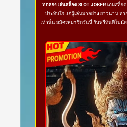
ทดลอง เล่นสล็อต SLOT JOKER
เกมสล็อต
ประทับใจ แก่ผู้เล่นมาอย่าง ยาวนาน หากเป
เท่านั้น สมัครสมาชิกวันนี้ รับฟรีทันทีโบนั