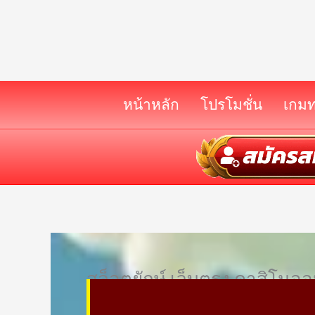
Skip
to
content
หน้าหลัก
โปรโมชั่น
เกมท
สล็อตยักษ์ เว็บตรง คาสิโนอ
/
บทความข่าวสาร
/ By
PGJOKER