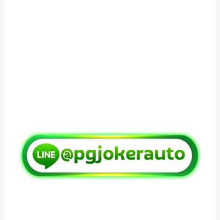
ระบบเสมอ ไม่มีการออกแบบให้การเข้ามาลงเล่นเดิม
พันพบกกับความผิดหวัง เนื่องจากทางเว็บแห่งนี้ เปิด
บริการในฐานะเว็บไซต์ที่ผ่านการจดทะเบียนตาม
กฎหมาย มีใบรับรองแสดงให้ทุกท่านกันอย่างชัดเจน
สามารถเข้ามาลงเล่นในแต่ละครั้งอยู่ในจุดที่พร้อม
ทำให้การเข้ามาลงเล่นอยู่ในจุดที่ไม่มีทำให้ทุกท่าน
ผิดหวังอะไรแม้แต่ครั้งเดียว
สล็อตเว็บตรง จัดเต็มความ
มันส์ครบจบในเว็บเดียวเท่านั้น