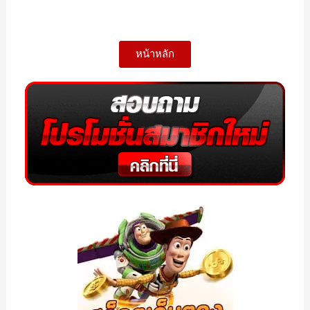
อันดับ 1
หน้าหลัก