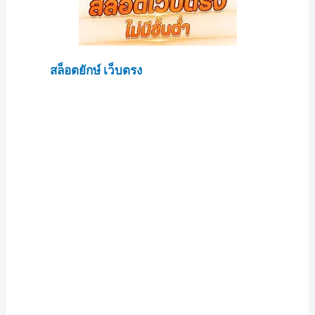
สล็อตยักษ์ เว็บตรง
ให้โอกาสแก่เหล่านักเดิมพัน
ไปสู่เส้นทางในการเข้ามาลงเล่นกันได้อย่างน่าสนใจ
มากที่สุดที่พร้อมทำให้การเข้ามาลงเล่นอยู่ในจุดที่
สามารถเข้ามาลงเล่นในแต่ละครั้ง ไม่มีอะไรมีความ
ยุ่งยากแต่อย่างใด ขอเพียงแค่อยากจะเข้ามาลงเล่น
กันแบบจริง ๆ พร้อมทำให้การเข้ามาลงเล่นไปอยู่ใน
จุดที่จะทำให้การเข้ามาลงเล่นมีแต่โอกาสในการเข้า
มาทำเงินจากการเข้ามาลงเล่นได้ทุกวัน เกมสล็อต
เนื่องจากมีการออกแบบให้การเข้ามาลงเล่นแต่ละ
ครั้ง ไม่มีอะไรยากเกินความสามารถ พาไปสู่เส้น
ทางในการเข้ามาลงเล่นแต่ละครั้งได้อย่างน่าสนใจ
มากเป็นอันดับต้น ๆ ทางเลือกใหม่ของเหล่านักเดิม