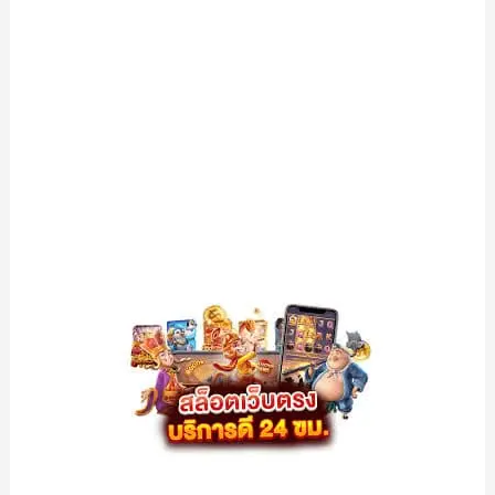
พัน ที่ต้องการอยากจะสร้างกำไรจากการเข้ามาลง
เล่นเกมสล็อตแต่ยังไม่รู้ว่าจะลงเล่นที่ไหน ทางเรา
อยากจะมาแนะนำให้กับทุกท่านเข้ามาลงเล่นผ่าน
ทางเว็บแห่งนี้ได้เสมอ สล็อตออนไลน์ การันตีความ
มั่นคงหนึ่งเดียวในประเทศไทย ที่พร้อมทำให้การเข้า
มาเล่นอยู่ในจุดที่ไม่มีปัญหาอะไรตามมาแน่นอน