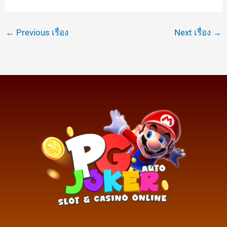
←
Previous เรื่อง
Next เรื่อง
→