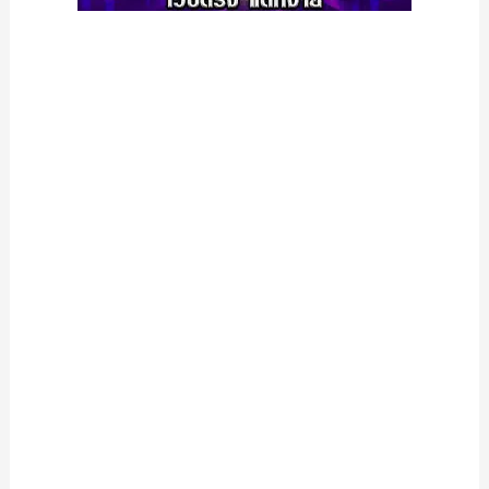
สล็อตเว็บตรงแตกง่าย ต้อง
เลือกที่นี่เท่านั้น บริการ
ลิขสิทธิ์แท้ทุกเกม.
สล็อตยักษ์ เว็บตรง เจ้าใหญ่ มาใหม่ล่าสุด สล็อตแตก
ง่าย 100% อัปเดตใหม่ทันสมัยจาก API ที่ได้รับ
มาตรฐานสากล เนื่องจากทางเว็บของเราได้มาพร้อม
กับเกมสล็อตออนไลน์ หลากหลายสไตล์ มาให้ได้เข้า
เลือกเล่นเกมสล็อตเว็บตรง แตกง่าย ได้ก่อนใคร ๆ รับ
ประกันได้เลยว่าจะพบเจอกับความสนุกสนาน แบบ
ไม่มีเบื่อ เพราะฉะนั้นแล้วใครที่ชื่นชอบในการเล่น
เกมสล็อตแตกง่าย แตกหนัก ทุกท่านก็ไม่ควรพลาด
โอกาสดี ๆ ที่จะเข้ามาเล่นบนเว็บไซต์ของเรากันโดย