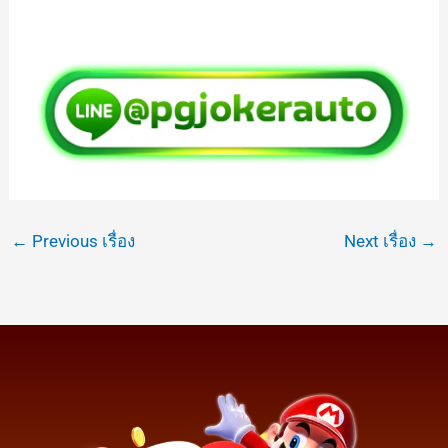
←
Previous เรื่อง
Next เรื่อง
→