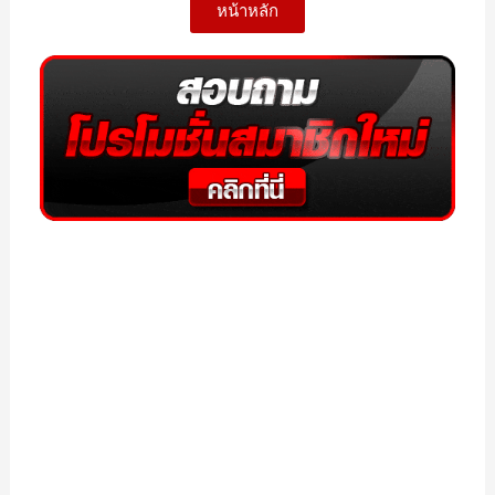
หน้าหลัก
รีวิวเกม สล็อต Farm Invaders เกมใหม่ มาแรง จาก
ค่ายยอดฮิต อย่าง PG SLOT บนเว็บน้องใหม่ ที่ได้รับ
กระแสตอบรับจำนวนมาก ในหมู่นักเดิมพัน ออนไลน์
ที่มาในธีม เอเลี่ยนบุกฟาร์มเล็ก ในเมืองมิดแลนด์
นอร์เวย์ ที่มีประชากร เพียง 500 คน ถึงแม้ว่าจะเป็น
เมืองเล็กๆ แต่ผู้คนที่นั้นก็อยู่รวมกันอย่างมีความสุข
พวกเขาประกอบ อาชีพหลัก เป็นชาวนา ชาวสวน