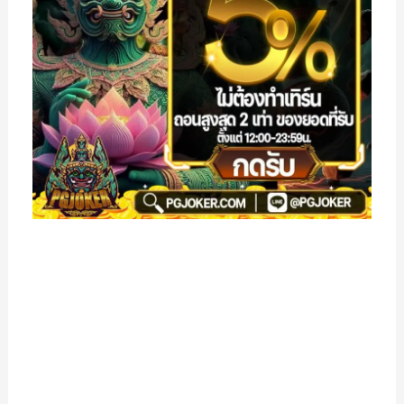
สล็อตยักษ์ เว็บตรง 100% API
แท้ จากต่างประเทศ เว็บตรง
เกมนี้ เป็นวิดิโอสล็อต แบบ 5 รีล 4 แถว เมื่อ
สัญลักษณ์ ที่มีการ ชนะจะถูกสุ่มสัญลักษณ์ลงมาใหม่
ไปเรื่อยๆในรอบนั้น จนกว่าจะไม่มีการชนะ