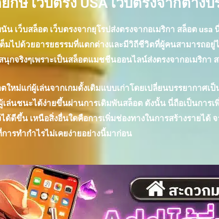
ยักษ์ เว็บตรง USA เว็บตรงจากต่าง
บพนัน เว็บสล็อต เว็บตรงจากยุโรปส่งตรงจากอเมริกา สล็อต usa น
่เต็มไปด้วยอารยธรรมที่แตกต่างและมีวิถีชีวิตที่ผู้คนสามารถอยู
้สนุกจริงๆเพราะเป็นสล็อตแมชชีนออนไลน์ส่งตรงจากอเมริกา สล
่แก่ผู้เล่นจากเกมดั้งเดิมแบบเก่าโดยเปลี่ยนบรรยากาศเป็นเกมใหม
ผู้เล่นชนะได้ง่ายขึ้นผ่านการเดิมพันสล็อต ดังนั้น นี่ถือเป็น
ดีขึ้น เหนือสิ่งอื่นใดคือการเพิ่มช่องทางในการสร้างรายได้ จากกา
ที่การทำกำไรไม่เคยง่ายอย่างนี้มาก่อน