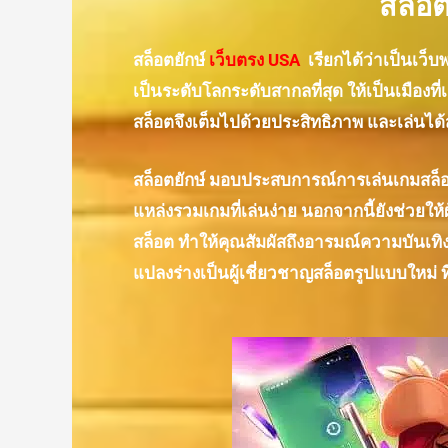
สล็อต
สล็อตยักษ์
เว็บตรง USA
เรียกได้ว่าเป็นเว็
เป็นระดับโลกระดับสากลที่สุด ให้เป็นเมืองที
สล็อตจึงเต็มไปด้วยประสิทธิภาพ และเล่นได
สล็อตยักษ์ มอบประสบการณ์การเล่นเกมสล็อตใหม
แหล่งรวมเกมที่เล่นง่าย นอกจากนี้ยังช่วยให้
สล็อต ทำให้คุณสัมผัสถึงอารมณ์ความบันเทิงได้
แปลงร่างเป็นผู้เชี่ยวชาญสล็อตรูปแบบใหม่ 