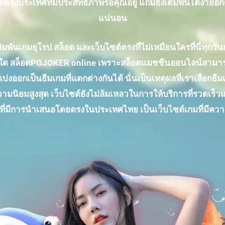
างประเทศที่มีประสิทธิภาพรอคุณอยู่ แถมยังเดิมพันได้ง่ายอีก
แน่นอน
นเกมยุโรป สล็อต และเว็บไซต์ตรงที่ไม่เหมือนใครที่นี่ทุกวั
่งอื่นใด สล็อตPGJOKER online เพราะสล็อตแมชชีนออนไลน์สามารถแ
ออกเป็นธีมเกมที่แตกต่างกันได้ นั่นเป็นเหตุผลที่เราเลือกธีม
ความนิยมสูงสุด เว็บไซต์ยังไม่ล้มเหลวในการให้บริการที่รวดเร็วแ
กันที่มีการนำเสนอโดยตรงในประเทศไทย เป็นเว็บไซต์เกมที่มีความ