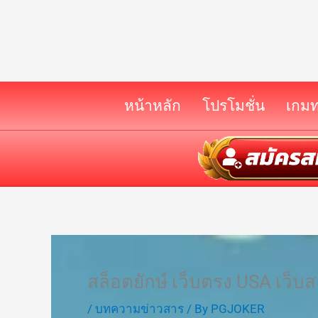
Skip
to
content
หน้าหลัก
โปรโมชั่น
เกมท
สล็อตยักษ์ เว็บตรง USA เว็บ
/
บทความข่าวสาร
/ By
PGJOKER