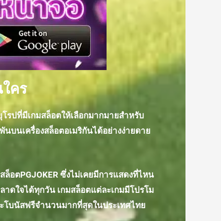
อนใคร
ยุโรปที่มีเกมสล็อตให้เลือกมากมายสำหรับ
ันบนเครื่องสล็อตอเมริกันได้อย่างง่ายดาย
 สล็อตPGJOKER ซึ่งไม่เคยมีการแสดงที่ไหน
ะหลาดใจได้ทุกวัน เกมสล็อตแต่ละเกมมีโปรโม
ตและโบนัสฟรีจำนวนมากที่สุดในประเทศไทย