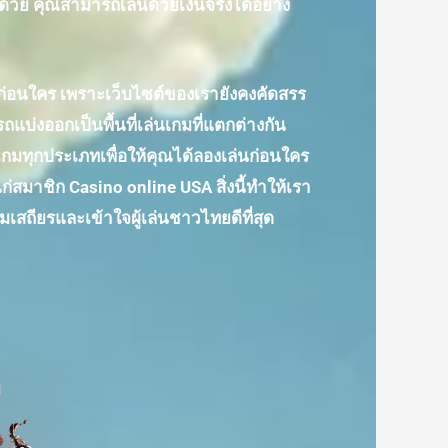
ด้วย คุณสามารถเล่นด้วยเงินจริงได้อย่าง
นก่อนใคร เพราะเว็บไซต์ของเรายังคงคัดสรร
บ่งออกเป็นพื้นที่เล่นเกมที่แตกต่างกัน
เกมทุกประเภทเพื่อให้คุณได้ลองเล่นก่อนใคร
ก่สมาชิก Casino online USA สิ่งนี้ทำให้เรา
เสถียรและเข้าใจผู้เล่นชาวไทยดีที่สุด