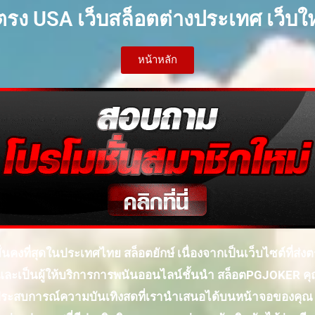
บตรง USA เว็บสล็อตต่างประเทศ เว็บ
หน้าหลัก
มั่นคงที่สุดในประเทศไทย สล็อตยักษ์ เนื่องจากเป็นเว็บไซต์ที่ส
ำ และเป็นผู้ให้บริการการพนันออนไลน์ชั้นนำ สล็อตPGJOKER ค
ประสบการณ์ความบันเทิงสดที่เรานำเสนอได้บนหน้าจอของคุณ เพ