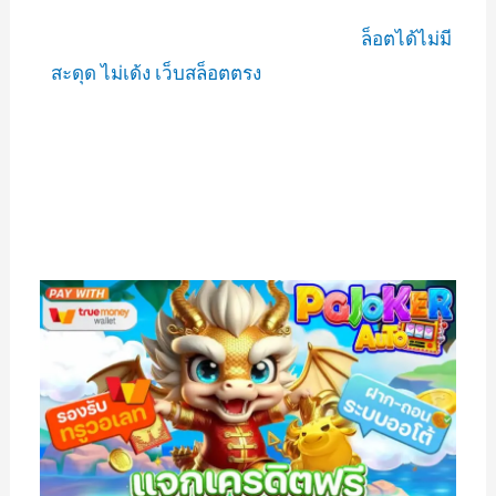
มีใบรับรองความปลอดภัย มั่นคง จ่ายจริงทุกยูส เกมส์
สล็อตแท้ทุกเกมส์ อัตราชนะสูงที่สุด ปั่นส
ล็อตได้ไม่มี
สะดุด ไม่เด้ง เว็บสล็อตตรง
ได้รวบรวม เกมส์สล็อต
ทุกค่ายดังยอดนิยมมาไว้ให้แล้วที่นี่ มากกว่า 10,000
เกมส์ เลือกเล่นกันได้อย่างจุใจตลอดทั้งวัน เช่น pg
slot , slotxo และค่ายอื่นๆครบทุกค่าย ไม่ว่าจะอยาก
เล่นเกมส์ไหนค่ายไหนก็เปิดให้บริการแล้ววันนี้