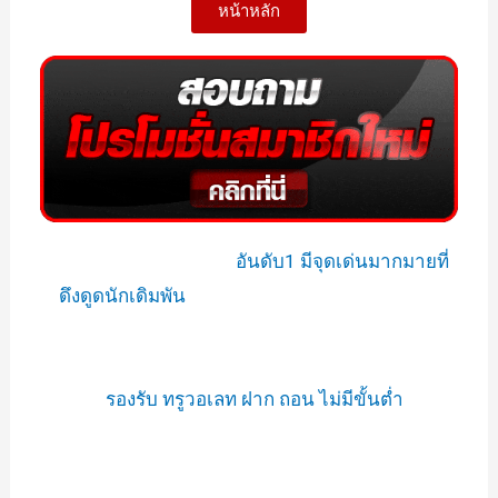
หน้าหลัก
สล็อตเว็บตรง ค่ายใหญ่
อันดับ1 มีจุดเด่นมากมายที่
ดึงดูดนักเดิมพัน
ต่างให้ความสนใจมากที่สุดในปี
2025 ไม่ว่าจะเป็นเรื่อง สล็อตแตกหนัก แตกง่าย
ระบบ สล็อตออโต้ ที่ใช้งานง่าย เป็นภาษาไทย
ทั้งหมด
รองรับ ทรูวอเลท ฝาก ถอน ไม่มีขั้นต่ำ
นับได้
ว่า ตอบโจทย์นักพนันมากที่สุดในขณะนี้สล็อตเว็บ
ตรง 100% API แท้ ส่งตรงจากเซิร์ฟหลักต่างประเทศ