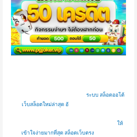
สล็อตยักษ์ เว็บพนันระดับสากล
ออนไลน์คาสิโน2025
สล็อตเว็บตรง พร้อมให้บริการด้วย
ระบบ สล็อตออโต้
เว็บสล็อตใหม่ล่าสุด อั
ปเดตระบบ Slot Auto
เทคโนโลยีที่ทันสมัยที่สุดในปี 2025 โดยที่ไม่ต้องรอ
ทีมงานดำเนินการ ใช้งานง่าย รองรับภาษาไทย
ให้
เข้าใจง่ายมากที่สุด สล็อตเว็บตรง
ฝาก-ถอน