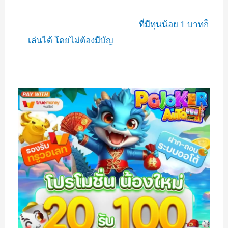
truewallet ไม่มีขั้นต่ำ นับได้ว่า สล็อตวอเลท (slot
wallet) ตอบโจทย์สำหรับนักพนัน
ที่มีทุนน้อย 1 บาทก็
เล่นได้ โดยไม่ต้องมีบัญ
ชีธนาคาร ก็สามารถปั่น
สล็อตกับเว็บตรงได้แล้ว