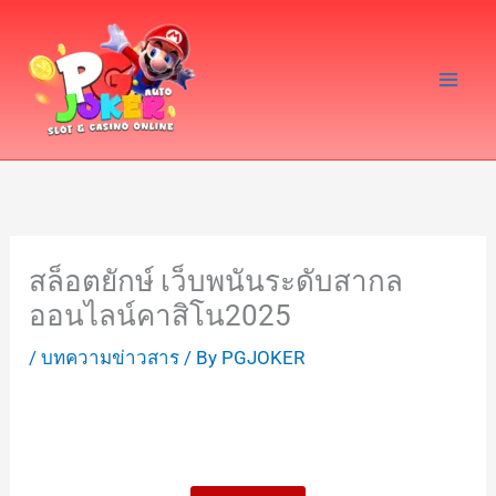
Skip
to
content
สล็อตยักษ์ เว็บพนันระดับสากล
ออนไลน์คาสิโน2025
/
บทความข่าวสาร
/ By
PGJOKER
สล็อตยักษ์ เว็บพนันระดับสากล
ออนไลน์คาสิโน2025