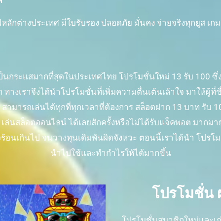
ศ
ลักต่างประเทศ มีใบรับรอง ปลอดภัย มั่นคง จ่ายจริงทุกยูส เกมส์
ป็นกระแสมากที่สุดในประเทศไทย โปรโมชั่นใหม่ 13 รับ 100 ซึ่ง
างเราจึงได้นำโปรโมชั่นที่เพิ่มความตื่นเต้นเล้าใจ มาให้ผู้ท
ๆ สามารถเล่นได้ทุกที่ทุกเวลาที่ต้องการ สล็อตฝาก 13 บาท รับ 1
นสล็อตออนไลน์ ได้เลยสักครั้งหรือไม่ได้รับแจ็คพอต มากมาย 
ใจร้อนเกินไป จนวางทุนเดิมพันผิดจังหวะ ตอนนี้เราได้นำ โปรโมชั
นำไปใช้และทำกำไรให้ได้มากขึ้น
โปรโมชั่น
โปรโมชั่นสมาชิกใหม่และเก่