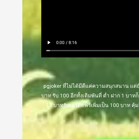
pgjoker ที่ไม่ได้มีดีแค่ความสนุกสนาน แต
บาท รับ 100 อีกทั้งเดิมพันที่ ต่ำ ฝาก 1 บ
13 บาทรับเครดิตฟรีเพิ่มเป็น 100 บาท คุ้