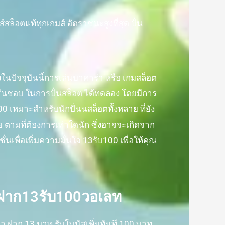
สล็อตแท้ทุกเกมส์ อัตราชนะสูงที่สุด ปั่น
ในปัจจุบันนี้การเล่นบาคาร่า หรือ เกมสล็อต
ี่ชื่นชอบ ในการปั่นสล็อต ได้ทดลอง โดยมีการ
00 เหมาะสำหรับนักปั่นนสล็อตทั้งหลาย ที่ยัง
ตามที่ต้องการเท่าใดนัก ซึ่งอาจจะเกิดจาก
่นเพื่อเพิ่มความมั่นใจ 13รับ100 เพื่อให้คุณ
 ฝาก13รับ100วอเลท
า ฝาก 13 บาท รับโบนัสเพิ่มทันที 100 บาท