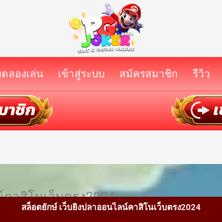
ดลองเล่น
เข้าสู่ระบบ
สมัครสมาชิก
รีวิว
น์คาสิโนเว็บตรง2024
สล็อตยักษ์ เว็บยิงปลาออนไลน์คาสิโนเว็บตรง2024