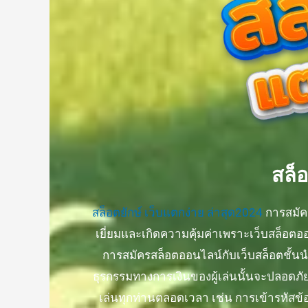
สล็อ
สล็อตยักษ์ เว็บแตกง่าย ล่าสุด2024
การสมัคร
เยี่ยมและเกิดความคุ้มค่าเพราะเว็บสล็อต
การสมัครสล็อตออนไลน์กับเว็บสล็อตชั้นนำเ
ธุรกรรมทางการเงินของผู้เล่นนั้นจะปลอดภั
เล่นทุกท่านตลอดเวลา เช่น การเข้ารหัสข้