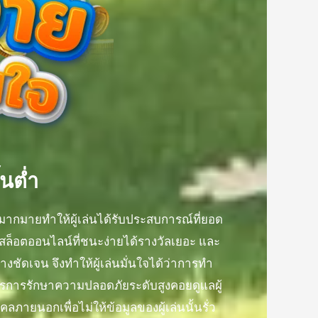
้นต่ำ
มากมายทำให้ผู้เล่นได้รับประสบการณ์ที่ยอด
สล็อตออนไลน์ที่ชนะง่ายได้รางวัลเยอะ และ
งชัดเจน จึงทำให้ผู้เล่นมั่นใจได้ว่าการทำ
าตรการรักษาความปลอดภัยระดับสูงคอยดูแลผู้
ยนอกเพื่อไม่ให้ข้อมูลของผู้เล่นนั้นรั่ว