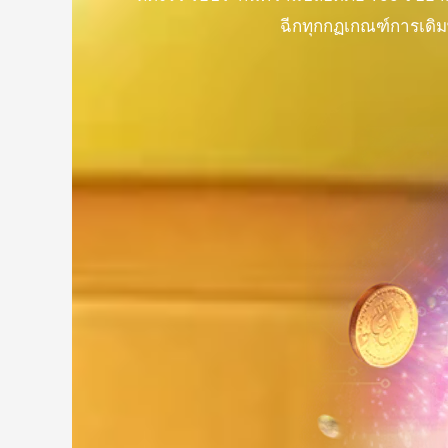
ฉีกทุกกฏเกณฑ์การเดิมพ