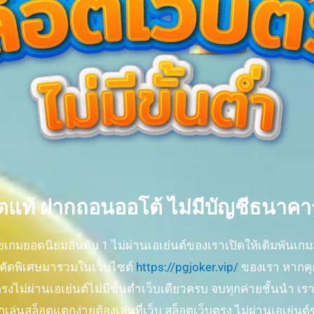
อตแท้ ฝากถอนออโต้ ไม่มีบัญชีธนาค
เกมยอดนิยมอันดับ 1 ไม่ผ่านเอเย่นต์ของเราเปิดให้เดิมพันเ
ยคัดพิเศษมารวมในเว็บไซต์
https://pgjoker.vip/
ของเรา หากคุณ
ตรงไม่ผ่านเอเย่นต์ไม่มีขั้นต่ำเว็บเดียวครบ จบทุกค่ายชั้นนำ เ
เล่นสล็อตแตกง่ายต้องเล่นที่เว็บ สล็อตเว็บตรง ไม่ผ่านเอเย่นต์