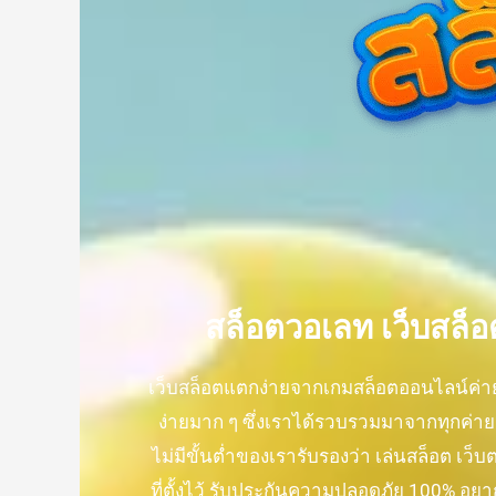
สล็อตวอเลท เว็บสล็
เว็บสล็อตแตกง่ายจากเกมสล็อตออนไลน์ค่าย
ง่ายมาก ๆ ซึ่งเราได้รวบรวมมาจากทุกค่า
ไม่มีขั้นต่ำของเรารับรองว่า เล่นสล็อต เว็บ
ที่ตั้งไว้ รับประกันความปลอดภัย 100% อยาก