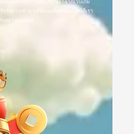
้เลือกเล่นมากกว่า 200 เกม นอกจากเว็บเกม
ับรองว่าเข้ามาเล่นเกมสล็อตออนไลน์ที่เรา
เล่นอย่างแน่นอน