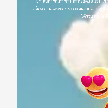
ประสบการณ์การเล่นที่สุดยอดแน่นอน เราเป
สล็อต ออนไลน์ของเราจะเล่นง่ายและโบนัสแ
ได้รวบรวมคัดพิ