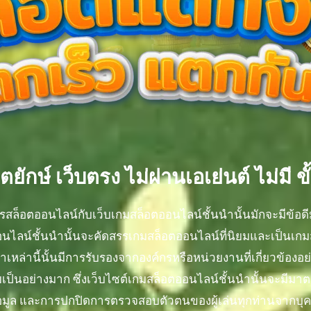
ตยักษ์ เว็บตรง ไม่ผ่านเอเย่นต์ ไม่มี ขั
สล็อตออนไลน์กับเว็บเกมสล็อตออนไลน์ชั้นนำนั้นมักจะมีข้อดี
ออนไลน์ชั้นนำนั้นจะคัดสรรเกมสล็อตออนไลน์ที่นิยมและเป็นเกม
หล่านี้นั้นมีการรับรองจากองค์กรหรือหน่วยงานที่เกี่ยวข้องอย่า
ยเป็นอย่างมาก ซึ่งเว็บไซต์เกมสล็อตออนไลน์ชั้นนำนั้นจะมีม
อมูล และการปกปิดการตรวจสอบตัวตนของผู้เล่นทุกท่านจากบุคคลภา