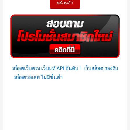
หน้าหลัก
สล็อตเว็บตรง เว็บแท้ API อันดับ 1 เว็บสล็อต รองรับ
สล็อตวอเลท ไม่มีขั้นต่ำ
เว็บแท้ให้บริการไม่จำกัด
สล็อตเว็บตรง ทุกเกมสล็อตมาจากอันดับ 1 เว็บสล็อต
ตรง มีการพัฒนาด้วยระบบที่น่าเชื่อถืออย่าง API ที่มี
การใช้งานได้แบบไม่ซับซ้อน หากสนใจการเล่น
สล็อตที่ง่ายและทุกขั้นตอนฟรี เว็บสล็อต พร้อมระบบ
ฝาก-ถอนรองรับทรูวอเลท แนะนำให้เข้ามาสมัครใช้