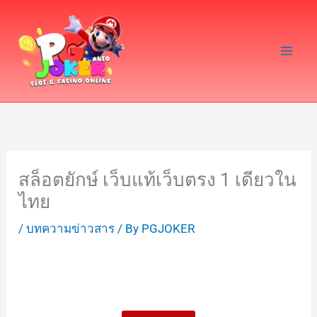
Skip
to
content
สล็อตยักษ์ เว็บแท้เว็บตรง 1 เดียวใน
ไทย
/
บทความข่าวสาร
/ By
PGJOKER
สล็อตยักษ์ เว็บแท้เว็บตรง 1
เดียวในไทย