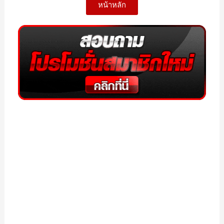
หน้าหลัก
PGJOKER เว็บที่มีเกมสล็อตออนไลน์ ถึงแม่จะเป็น
เกมในคาสิโนออนไลน์ที่ต้อวางเดิมพันแต่หากเพื่อนๆ
อยากเล่นแบบไม่เสียเงินนั้นก็ทำได้ เพียงสมัคร
สมาชิกยืนยัน OTP รับเครดิตฟรี 50 เพื่อนๆจะได้รับ
เงินเดิมพันไปเลยฟรีๆเพียงทำตามเงื่อนไข ซึ่งในตอน
นี้เครดิตแจกฟรีต่างๆก็ต้องมีเงื่อนไขให้ทำตาม ดัง
นั้นจึงต้องเลือกเงื่อนไขที่เราสามารถสะดวกทำตาม