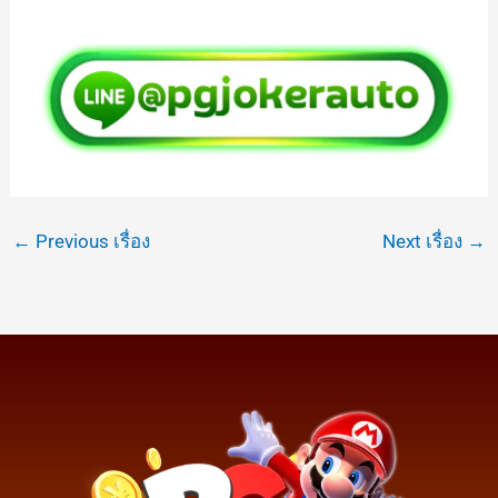
←
Previous เรื่อง
Next เรื่อง
→