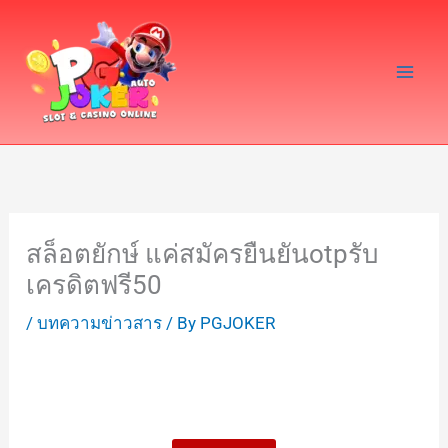
Skip
to
content
สล็อตยักษ์ แค่สมัครยืนยันotpรับ
เครดิตฟรี50
/
บทความข่าวสาร
/ By
PGJOKER
สล็อตยักษ์ แค่สมัคร
ยืนยันotpรับเครดิตฟรี50