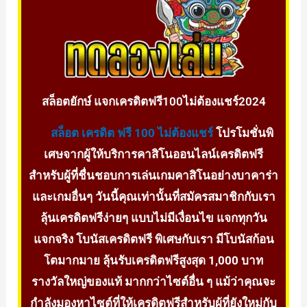
สล็อตยักษ์ แจกเครดิตฟรี100ไม่ต้องแชร์2024
สล็อต เครดิต ฟรี 100 ไม่ต้องแชร์
โปรโมชั่นพิ
เศษจากผู้ให้บริการคาสิโนออนไลน์เครดิตฟรี
สำหรับผู้ที่ชื่นชอบการเล่นเกมคาสิโนอย่างบาคาร่า
และเกมอื่นๆ วันนี้คุณเท่านั้นที่สมัครสมาชิกกับเรา
ลุ้นเครดิตฟรีง่ายๆ แบบไม่มีเงื่อนไข แจกทุกวัน
แจกจริง โบนัสเครดิตฟรี พิเศษกับเรา มีโบนัสก้อน
โตมากมาย ลุ้นรับเครดิตฟรีสูงสุด 1,000 บาท
รางวัลใหญ่ของแท้ มากกว่าไซต์อื่น ๆ แม้ว่าคุณจะ
กำลังมองหาไซต์ที่ให้เครดิตฟรีสำหรับผู้ที่ยังใหม่กับ