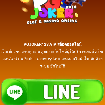
PGJOKER123.VIP สล็อตออนไลน์
เว็บเดียวจบ ครบทุกเกม สุดยอดเว็บไซต์ผู้ให้บริการเกมส์ สล็อต
ออนไลน์ เกมยิงปลา ครบทุกรูปแบบเกมออนไลน์ ล้ำสมัยด้วย
ระบบ อัตโนมัติ