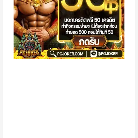
แจกจริงแค่สมัคร กิจกรรม
เครดิต ฟรี 50
สล็อตยักษ์ แจกฟรี 50 เครดิต จากโบนัสและแจ็ค
พอตที่ชนะ เพียงสมัครสมาชิกกับเราวันนี้ ได้รับ
เครดิตฟรีทันที 50 บาท แต่เรายังมีเงื่อนไขที่กำหนด
ไว้ สมาชิกควรทำวิจัยให้ละเอียดก่อนเข้าสู่ระบบ เพื่อ
ที่คุณจะได้ทำตามขั้นตอนอย่างถูกต้อง แล้วจะ