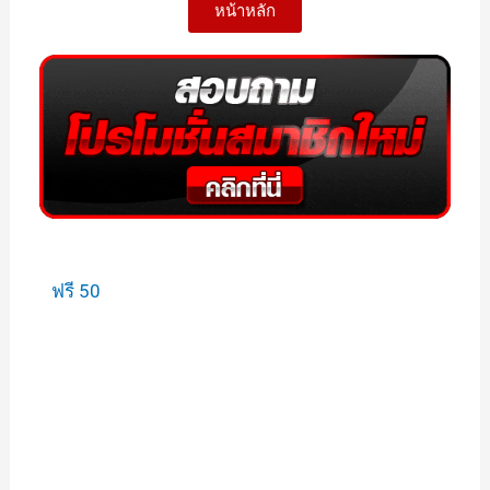
หน้าหลัก
สล็อตยักษ์ เว็บไซต์สล็อตออนไลน์ กิจกรรม เครดิต
ฟรี 50
สมาชิกทุกคนจะได้รับ 50 เครดิตฟรี ไม่ต้อง
ฝากหรือแชร์ คุณสามารถรับได้โดยการลงทะเบียน
เครดิตฟรีใช้ได้กับผู้เล่นทุกคน เล่นสล็อตและเกมคาสิ
โนทั้งหมดโดยไม่ต้องฝากหรือเติมเงิน เพราะทางเว็บ
ให้สมาชิกเล่นฟรี เครดิต ถอนได้ 2 สปิน ถอนได้ไม่
จำกัด เครดิตฟรีของเราหาได้ง่าย ไม่มีปัญหา เครดิต