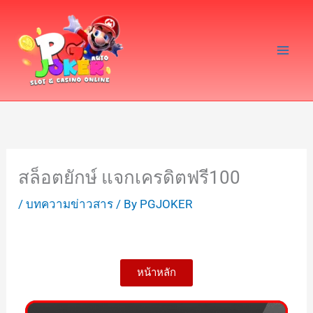
Skip
to
content
สล็อตยักษ์ แจกเครดิตฟรี100
/
บทความข่าวสาร
/ By
PGJOKER
สล็อตยักษ์ แจกเครดิตฟรี100
หน้าหลัก