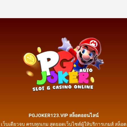
PGJOKER123.VIP สล็อตออนไลน์
เว็บเดียวจบ ครบทุกเกม สุดยอดเว็บไซต์ผู้ให้บริการเกมส์ สล็อต