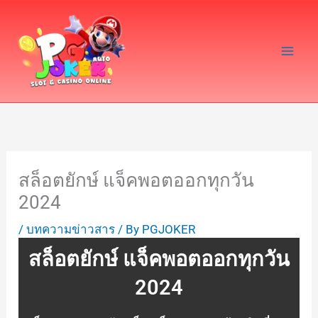
Skip
to
content
สล็อตยักษ์ แจ็คพอตออกทุกวัน
2024
/
บทความข่าวสาร
/ By
PGJOKER
สล็อตยักษ์ แจ็คพอตออกทุกวัน
2024