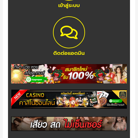
เข้าสู่ระบบ
ติดต่อแอดมิน