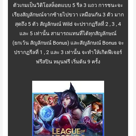
ตัวเกมเป็นวิดิโอสล็อตแบบ 5 รีล 3 แถว การชนะจะ
เรียงสัญลักษณ์จากซ้ายไปขวา เหมือนกัน 3 ตัว มาก
สุดถึง 5 ตัว สัญลักษณ์ Wild จะปรากฏรีลที่ 2 , 3 , 4
และ 5 เท่านั้น สามารถแทนที่ได้ทุกสัญลักษณ์
(ยกเว้น สัญลักษณ์ Bonus) และสัญลักษณ์ Bonus จะ
ปรากฏรีลที่ 1 , 2 และ 3 เท่านั้น จะทำให้เกิดฟีเจอร์
ฟรีสปิน หมุนฟรี เริ่มต้น 9 ครั้ง