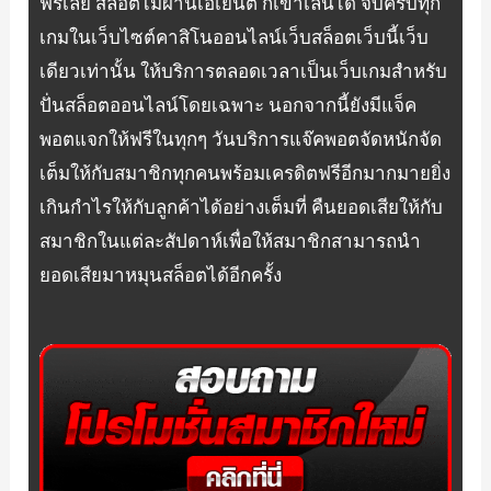
ฟรีเลย สล็อตไม่ผ่านเอเย่นต์ ก็เข้าเล่นได้ จบครบทุก
เกมในเว็บไซต์คาสิโนออนไลน์เว็บสล็อตเว็บนี้เว็บ
เดียวเท่านั้น ให้บริการตลอดเวลาเป็นเว็บเกมสำหรับ
ปั่นสล็อตออนไลน์โดยเฉพาะ นอกจากนี้ยังมีแจ็ค
พอตแจกให้ฟรีในทุกๆ วันบริการแจ๊คพอตจัดหนักจัด
เต็มให้กับสมาชิกทุกคนพร้อมเครดิตฟรีอีกมากมายยิ่ง
เกินกำไรให้กับลูกค้าได้อย่างเต็มที่ คืนยอดเสียให้กับ
สมาชิกในแต่ละสัปดาห์เพื่อให้สมาชิกสามารถนำ
ยอดเสียมาหมุนสล็อตได้อีกครั้ง