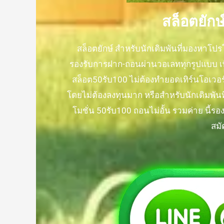
สล็อตยักษ
สล็อตยักษ์ สำหรับนักเดิมพันที่มองหาโป
รองรับการฝาก-ถอนผ่านวอเลททุกรูปแบบ เพี
สล็อต50รับ100 ไม่ต้องทำยอดเทิร์นโอเวอร
โดยไม่ต้องลงทุนมาก หรือสำหรับนักเดิมพัน
โมชั่น 50รับ100 ถอนไม่อั้น รวมค่าย นี้ร
สมั