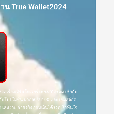
นผ่าน True Wallet2024
ังวลเรื่องเทิร์นโอเวอร์ เพียงสมัครสมาชิกกับ
ไปกับโปรโมชั่น ฝาก50รับ100 และ เกมสล็อต
ล่นง่าย จ่ายจริง ถอนเงินได้รวดเร็วทันใจ