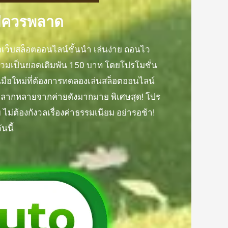
ไม่ควรพลาด
กเว็บสล็อตออนไลน์ชั้นนำ เล่นง่าย ถอนไว
 รวมเป็นยอดเดิมพัน 150 บาท โดยโปรโมชั่น
นมือใหม่ที่ต้องการทดลองเล่นสล็อตออนไลน์
ี่หลากหลายจากค่ายดังมากมาย พิเศษสุด! โปร
ม่ต้องกังวลเรื่องค่าธรรมเนียม อย่ารอช้า!
นนี้