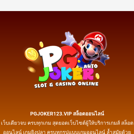
PGJOKER123.VIP สล็อตออนไลน์
เว็บเดียวจบ ครบทุกเกม สุดยอดเว็บไซต์ผู้ให้บริการเกมส์ สล็อต
ออนไลน์ เกมยิงปลา ครบทุกรูปแบบเกมออนไลน์ ล้ำสมัยด้วย