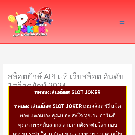
Skip
to
content
สล็อตยักษ์ API แท้ เว็บสล็อต อันดับ
1สล็อตยักษ์ 2024
ทดลองเล่นสล็อต SLOT JOKER
/
บทความข่าวสาร
/ By
PGJOKER
ทดลอง เล่นสล็อต SLOT JOKER
เกมสล็อตฟรี แจ็ค
พอต แตกเยอะ คูณเยอะ สะใจ ทุกเกม การันตี
คุณภาพ ระดับสากล ค่ายเกมดังระดับโลก มอบ
ความประทับใจ แก่ผู้เล่นมาอย่าง ยาวนาน หากเป็น