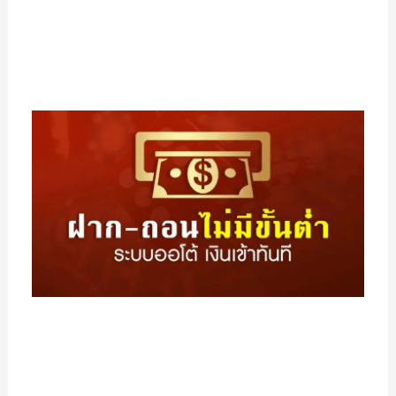
เว็บเกมเล่นง่าย มีความน่าเชื่อถือ มาร่วมปั่นสล็อต
พร้อมรับประสบการณ์ สล็อตเว็บตรง ที่ไม่เหมือนใคร
สล็อตยักษ์ API แท้ เว็บสล็อต
อันดับ 1สล็อตยักษ์ 2024