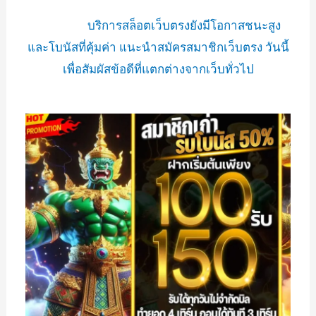
ไม่มีขั้นต่ํา ทำให้การทำธุรกรรมเว็บสล็อตรวดเร็ว
นอกจากนี้
บริการสล็อตเว็บตรงยังมีโอกาสชนะสูง
และโบนัสที่คุ้มค่า แนะนำสมัครสมาชิกเว็บตรง วันนี้
เพื่อสัมผัสข้อดีที่แตกต่างจากเว็บทั่วไป