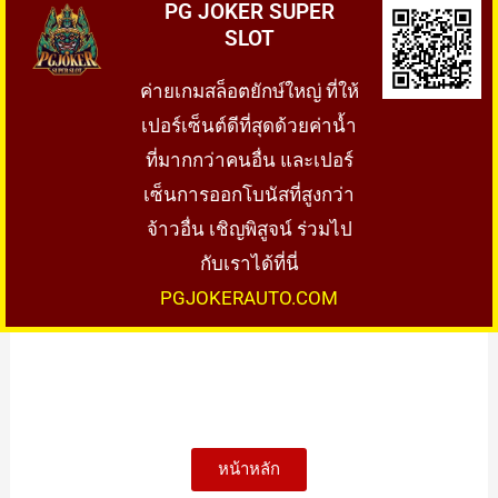
PG JOKER SUPER
SLOT
ค่ายเกมสล็อตยักษ์ใหญ่ ที่ให้
เปอร์เซ็นต์ดีที่สุดด้วยค่าน้ำ
ที่มากกว่าคนอื่น และเปอร์
เซ็นการออกโบนัสที่สูงกว่า
จ้าวอื่น เชิญพิสูจน์ ร่วมไป
กับเราได้ที่นี่
PGJOKERAUTO.COM
สล็อตยักษ์ API แท้ เว็บสล็อต
อันดับ 1สล็อตยักษ์ 2024
หน้าหลัก