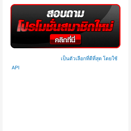
สล็อตเว็บตรง อันดับ 1
เป็นตัวเลือกที่ดีที่สุด โดยใช้
API
แท้เพื่อให้การเล่นเกมสล็อตของคุณเป็นไปอย่าง
ราบรื่น นอกจากนี้ เว็บสล็อตตรง นี้ยังรองรับการฝาก-
ถอนผ่าน ทรูวอเลทไม่มีขั้นต่ำ ช่วยให้คุณเข้าถึง
สล็อต ได้ตามงบที่ต้องการ ไม่ว่าจะฝากหรือถอนเว็บ
ตรง ก็ทำได้ง่าย ๆ ผ่านระบบสล็อตวอเลทที่มั่นคงและ
ปลอดภัย แนะนำเว็บสล็อตให้บริการเกมสล็อตหลาก
หลายธีม ให้คุณได้สนุกและมีโอกาสถอนเงินได้จริง
จากการเล่นสล็อต แนะนำสำหรับผู้ที่ต้องการสมัคร