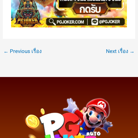
←
Previous เรื่อง
Next เรื่อง
→