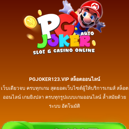
PGJOKER123.VIP สล็อตออนไลน์
เว็บเดียวจบ ครบทุกเกม สุดยอดเว็บไซต์ผู้ให้บริการเกมส์ สล็อต
ออนไลน์ เกมยิงปลา ครบทุกรูปแบบเกมออนไลน์ ล้ำสมัยด้วย
ระบบ อัตโนมัติ