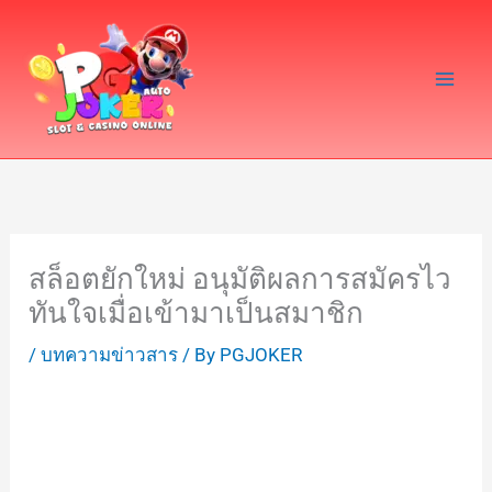
Skip
to
content
สล็อตยักใหม่ อนุมัติผลการสมัครไว
ทันใจเมื่อเข้ามาเป็นสมาชิก
/
บทความข่าวสาร
/ By
PGJOKER
สล็อตยักใหม่ อนุมัติผลการ
สมัครไวทันใจเมื่อเข้ามาเป็น
สมาชิก