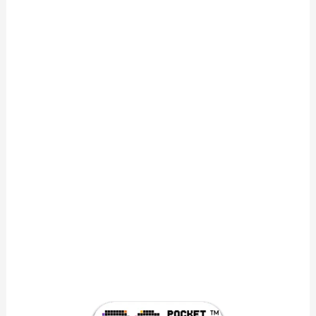
แม้ว่าจะเป็น เมืองเล็กๆ แต่ผู้คนที่นั้นก็อยู่รวมกัน
อย่างมีความสุข พวกเขาประกอบ อาชีพหลัก เป็น
ชาวนา ชาวสวน และ ชาวประมง พวกเขาไม่เคย
ขาดทรัพย์ยากร หรือ ขาดแคลนอาหาร เนื่องจาก
พวกเขาแบ่งปัน อาหาร และ ผลผลิตกันอยู่เสมอ แต่
อย่างไรก็ตาม อยากฝากหนึ่งของจักวาล มีกลุ่มดาว ที่
ชื่อว่า Atras ได้รับผลกระทบ จาก ภัยแล้งมาเป็นเวลา
ยาวนาน ซึ่งสภาพ แวดล้อมที่ไม่เหมาะสม จะเพาะ
ปลูก หรือ เลี้ยงสัตว์ วันหนึ่งพวกเขา ได้ค้นพบเมือง
มิดแลนด์ และ ระบบความ รักษาความปลอด ไม่เข้ม
งวด พวกเขาจึงตัดสินใจ ว่าจะ ขโมยอาหาร และ
ทรัพย์กรต่างๆ