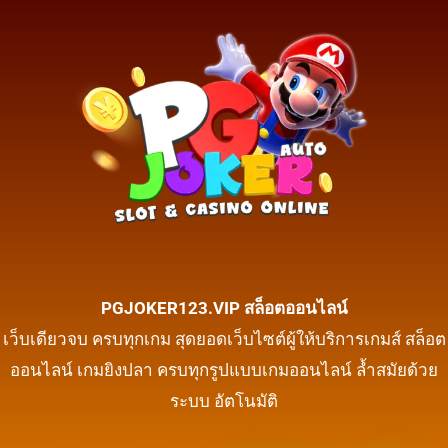
PGJOKER123.VIP สล็อตออนไลน์
เว็บเดียวจบ ครบทุกเกม สุดยอดเว็บไซต์ผู้ให้บริการเกมส์ สล็อต
ออนไลน์ เกมยิงปลา ครบทุกรูปแบบเกมออนไลน์ ล้ำสมัยด้วย
ระบบ อัตโนมัติ