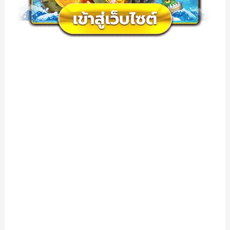
การเล่นเกมสล็อต Farm
Invaders
เกมนี้ เป็นวิดิโอสล็อต แบบ 5 รีล 4 แถว เมื่อ
สัญลักษณ์ ที่มีการ ชนะจะถูกสุ่มสัญลักษณ์ลงมาใหม่
ไปเรื่อยๆในรอบนั้น จนกว่าจะไม่มีการชนะ
สัญลักษณ์ Wild สามารถแทนที่สัญลักษณ์ทั้งหมด (
ยกเว้น สัญลักษณ์ Scatter ) พร้อมตัวคูณ x2 และ
สัญลักษณ์ Scatter หากปรากฏ 3 ตัวจะทำให้เข้าสู่
โหมดฟรีสปิน หมุนฟรี 8 รอบ สัญลักษณ์ Scatter เพิ่ม
เติมแต่ละอันจะทำให้ได้รับหมุนฟรีอีก 2 รอบ พร้อม