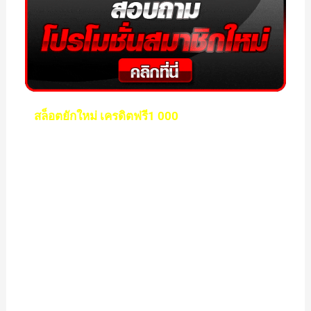
สล็อตยักใหม่ เครดิตฟรี1 000
ฝากถอนไม่มีขั้นต่ำ
เว็บตรง100% เว็บที่นักพนันรุ่นใหม่สามารถเข้ามา
เล่นเกมพนัน แล้วเพิ่มเติมความมั่นใจได้จริง ทุก
บริการและมาตร ฐาน รวมไปถึงความมั่นคง ทุกอย่าง
พร้อมที่จะเติมเต็มความต้องการได้ทั้งหมด เนื่องจาก
ว่า สล็อตเว็บตรง ไม่ผ่านเอเย่นต์ แตกง่าย แบบนี้
สามารถมั่นใจได้ว่า ทุกอย่างนักพนันทุกคนเล่นแล้ว
ได้เงินจริง สำหรับนักพนันที่ไม่เคยเล่นเกมพนัน
สล็อต pg แตกง่าย หรือว่ากำลังมองหาการเริ่มต้นกับ
สิ่งที่ท้าทายเหล่านี้ สล็อตเว็บตรง 100%