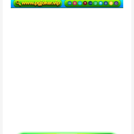
ร่วมเกมยอดนิยมที่มีค่ายเกม
แตกมากที่สุด
เชื่อใจล่ะเข้าถึงอุบายพิเศษ สำหรับการลงทุนผ่าน
ทางหน้า สล็อตเว็บตรง ไม่ผ่านเอเย่นต์ ตรงนี้ที่เดียว
ในโลกที่จะทำให้ท่านเพลินใจ ไม่ว่าจะแบบอย่างใด
ก็ตาม ท่านสามารถที่จะเอาชนะเกมต่างๆผ่านทาง
หน้าเว็บไซต์ของพวกเราได้อีกด้วย ความมั่นคง
ยั่งยืนในด้านการลงทุนที่ตอบปัญหา กรรมวิธีการวาง
เดิมพันที่สมควรs อุบายพิเศษของการลงทุนซึ่ง
สามารถทำเงิน ทุกขั้นตอนที่เข้าถึง