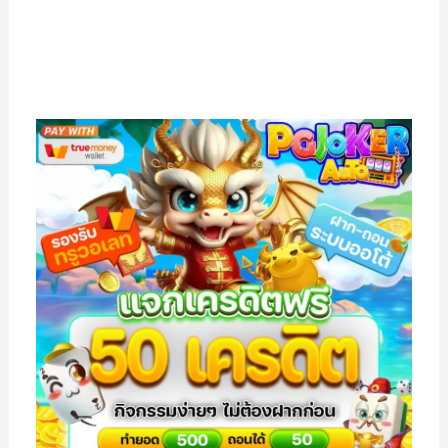
เว็บสล็อตใหม่ล่าสุด 2025