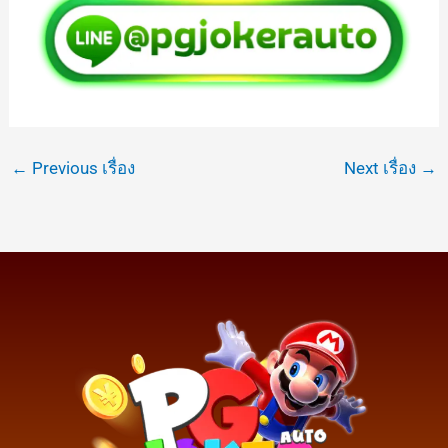
←
Previous เรื่อง
Next เรื่อง
→