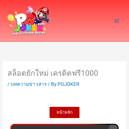
Skip
to
content
สล็อตยักใหม่ เครดิตฟรี1000
/
บทความข่าวสาร
/ By
PGJOKER
สล็อตยักใหม่ เครดิตฟรี1000
หน้าหลัก