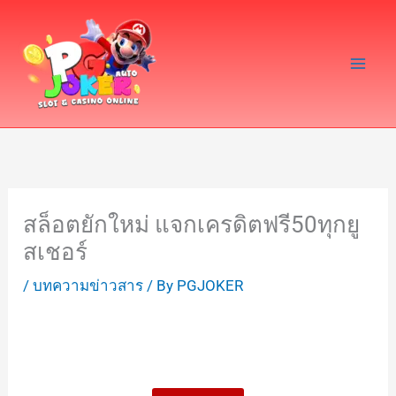
Skip
to
content
สล็อตยักใหม่ แจกเครดิตฟรี50ทุกยู
สเชอร์
/
บทความข่าวสาร
/ By
PGJOKER
สล็อตยักใหม่ แจกเครดิต
ฟรี50ทุกยูสเชอร์