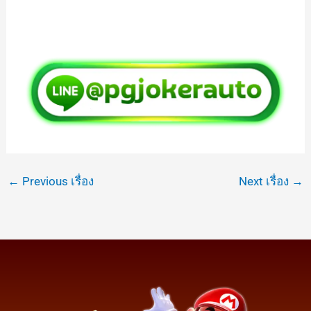
SuperMega Win
←
Previous เรื่อง
Next เรื่อง
→