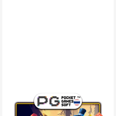
อาชีพหลัก เป็นชาวนา ชาวสวน และ ชาวประมง
พวกเขาไม่เคย ขาดทรัพย์ยากร หรือ ขาดแคลน
อาหาร เนื่องจากพวกเขาแบ่งปัน อาหาร และ ผลผลิต
กันอยู่เสมอ แต่ อย่างไรก็ตาม อยากฝากหนึ่งของจัก
วาล มีกลุ่มดาว ที่ชื่อว่า Atras ได้รับผลกระทบ จาก
ภัยแล้งมาเป็นเวลายาวนาน ซึ่งสภาพ แวดล้อมที่ไม่
เหมาะสม จะเพาะปลูก หรือ เลี้ยงสัตว์ วันหนึ่งพวก
เขา ได้ค้นพบเมืองมิดแลนด์ และ ระบบความ รักษา
ความปลอด ไม่เข้มงวด พวกเขาจึงตัดสินใจ ว่าจะ
ขโมยอาหาร และ ทรัพย์กรต่างๆ