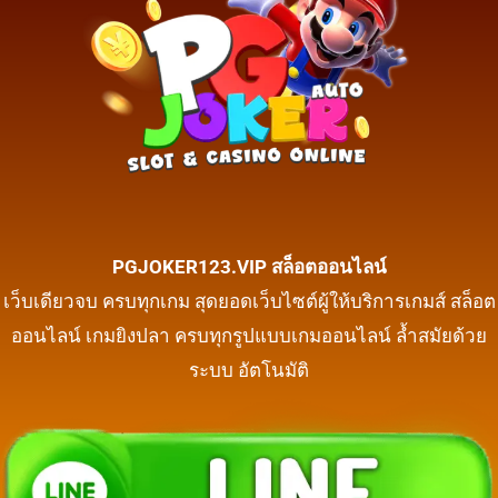
PGJOKER123.VIP สล็อตออนไลน์
เว็บเดียวจบ ครบทุกเกม สุดยอดเว็บไซต์ผู้ให้บริการเกมส์ สล็อต
ออนไลน์ เกมยิงปลา ครบทุกรูปแบบเกมออนไลน์ ล้ำสมัยด้วย
ระบบ อัตโนมัติ