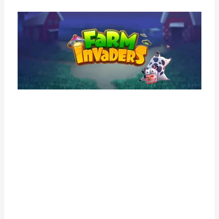
สัญลักษณ์พิเศษและฟีเจอร์
โบนัสแจ็คพอร์ต
สัญลักษณ์ Wild แทนที่สัญลักษณ์ทั้งหมด (ยกเว้น
สัญลักษณ์ Scatter) พร้อมตัวคูณ x2 เพื่อเพิ่มอัตรา
การชนะรางวัลและแจ็คพอร์ตต่างๆมากขึ้น มีโอกาส
ได้รางวัลทั้ง Mega Win, Super Win, และ
SuperMega Win