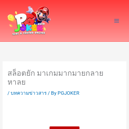
Skip
to
content
สล็อตยัก มาเกมมากมายกลาย
หาลย
/
บทความข่าวสาร
/ By
PGJOKER
สล็อตยัก มาเกมมากมายกลาย
หาลย