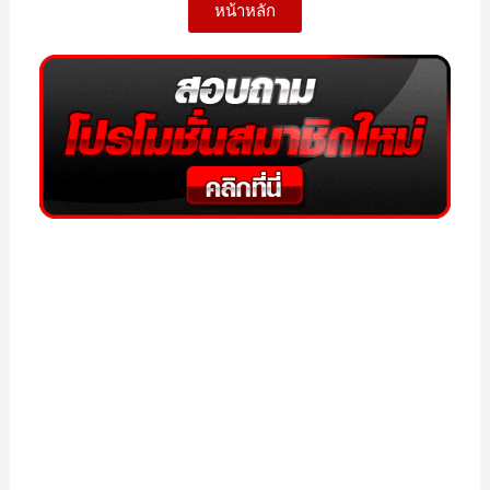
หน้าหลัก
รีวิวเกม สล็อต Farm Invaders เกมใหม่ มาแรง จาก
ค่ายยอดฮิต อย่าง PG SLOT บนเว็บน้องใหม่ ที่ได้รับ
กระแสตอบรับจำนวนมาก ในหมู่นักเดิมพัน ออนไลน์
ที่มาในธีม เอเลี่ยนบุกฟาร์มเล็ก ในเมืองมิดแลนด์
นอร์เวย์ ที่มีประชากร เพียง 500 คน ถึงแม้ว่าจะเป็น
เมืองเล็กๆ แต่ผู้คนที่นั้นก็อยู่รวมกันอย่างมีความสุข
พวกเขาประกอบ อาชีพหลัก เป็นชาวนา ชาวสวน