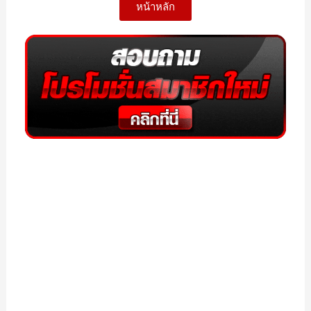
หน้าหลัก
รีวิวเกม สล็อต Farm Invaders เกมใหม่ มาแรง จาก
ค่ายยอดฮิต อย่าง PG SLOT บนเว็บน้องใหม่ ที่ได้รับ
กระแสตอบรับจำนวนมาก ในหมู่นักเดิมพัน ออนไลน์
ที่มาในธีม เอเลี่ยนบุกฟาร์มเล็ก ในเมืองมิดแลนด์
นอร์เวย์ ที่มีประชากร เพียง 500 คน ถึงแม้ว่าจะเป็น
เมืองเล็กๆ แต่ผู้คนที่นั้นก็อยู่รวมกันอย่างมีความสุข
พวกเขาประกอบ อาชีพหลัก เป็นชาวนา ชาวสวน