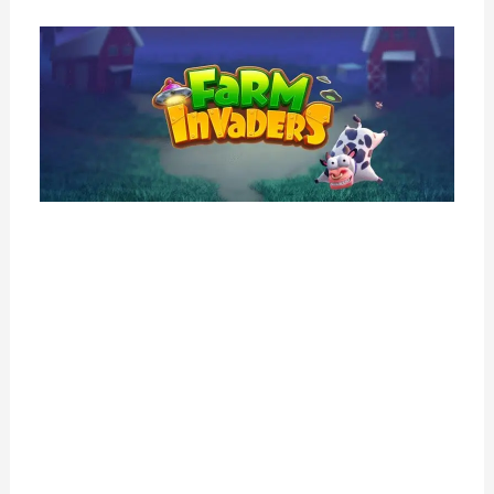
สัญลักษณ์พิเศษและฟีเจอร์
โบนัสแจ็คพอร์ต
สัญลักษณ์ Wild แทนที่สัญลักษณ์ทั้งหมด (ยกเว้น
สัญลักษณ์ Scatter) พร้อมตัวคูณ x2 เพื่อเพิ่มอัตรา
การชนะรางวัลและแจ็คพอร์ตต่างๆมากขึ้น มีโอกาส
ได้รางวัลทั้ง Mega Win, Super Win, และ
SuperMega Win