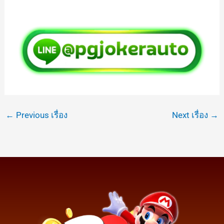
←
Previous เรื่อง
Next เรื่อง
→