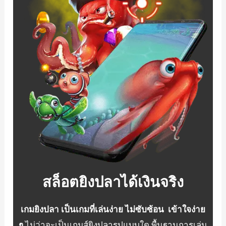
สล็อตยิงปลาได้เงินจริง
เกมยิงปลา เป็นเกมที่เล่นง่าย ไม่ซับซ้อน เข้าใจง่าย
ๆ
ไม่ว่าจะเป็นเกมส์ยิงปลารูปแบบใด พื้นฐานการเล่น