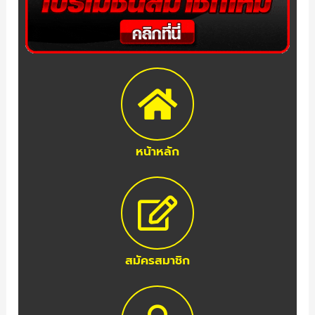
หน้าหลัก
สมัครสมาชิก