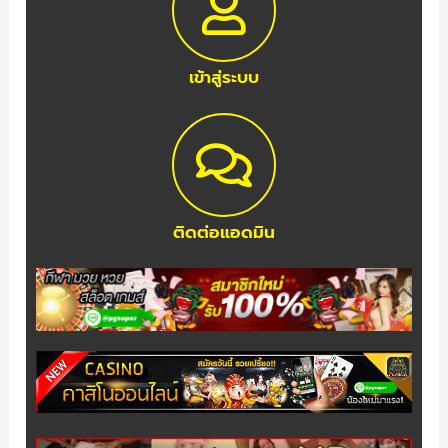
เข้าสู่ระบบ
ติดต่อแอดมิน