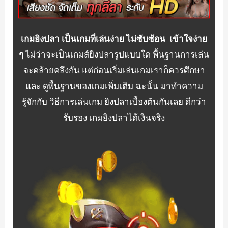
เกมยิงปลา เป็นเกมที่เล่นง่าย ไม่ซับซ้อน เข้าใจง่าย
ๆ
ไม่ว่าจะเป็นเกมส์ยิงปลารูปแบบใด พื้นฐานการเล่น
จะคล้ายคลึงกัน แต่ก่อนเริ่มเล่นเกมเราก็ควรศึกษา
และ ดูพื้นฐานของเกมเพิ่มเติม ฉะนั้น มาทำความ
รู้จักกับ วิธีการเล่นเกม ยิงปลาเบื้องต้นกันเลย ดีกว่า
รับรอง เกมยิงปลาได้เงินจริง