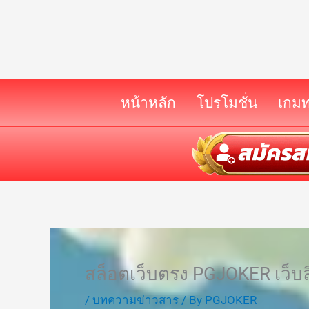
Skip
to
content
หน้าหลัก
โปรโมชั่น
เกมท
สล็อตเว็บตรง PGJOKER เว็บล
/
บทความข่าวสาร
/ By
PGJOKER