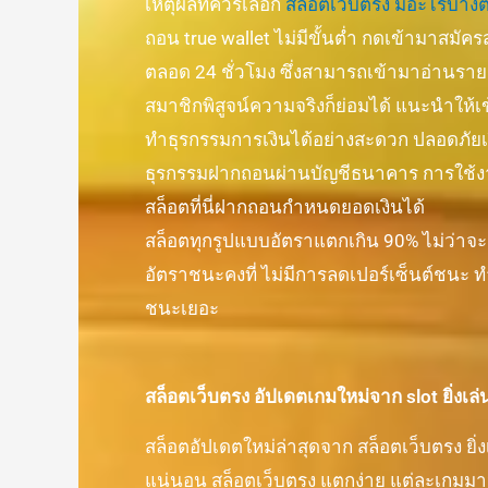
เหตุผลที่ควรเลือก
สล็อตเว็บตรง มีอะไรบ้างต
ถอน true wallet ไม่มีขั้นต่ำ กดเข้ามาสมั
ตลอด 24 ชั่วโมง ซึ่งสามารถเข้ามาอ่านรายล
สมาชิกพิสูจน์ความจริงก็ย่อมได้ แนะนำให้
ทำธุรกรรมการเงินได้อย่างสะดวก ปลอดภัยเริ่
ธุรกรรมฝากถอนผ่านบัญชีธนาคาร การใช้งานผ
สล็อตที่นี่ฝากถอนกำหนดยอดเงินได้
สล็อตทุกรูปแบบอัตราแตกเกิน 90% ไม่ว่าจะเ
อัตราชนะคงที่ ไม่มีการลดเปอร์เซ็นต์ชนะ ทำ
ชนะเยอะ
สล็อตเว็บตรง อัปเดตเกมใหม่จาก slot ยิ่งเล่
สล็อตอัปเดตใหม่ล่าสุดจาก สล็อตเว็บตรง ยิ่งเ
แน่นอน สล็อตเว็บตรง แตกง่าย แต่ละเกมมาจา