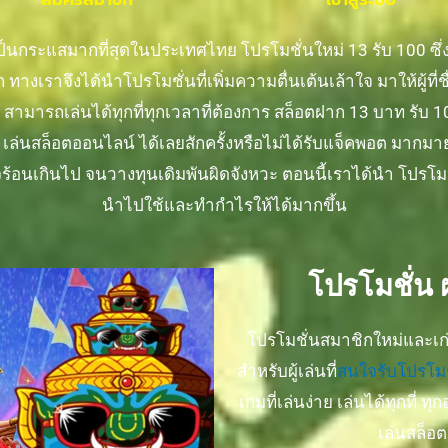
ป็นกระแสมากที่สุดในประเทศไทย โปรโมชั่นใหม่ 13 รับ 100 ซึ่ง
างเราจึงได้นำโปรโมชั่นที่เพิ่มความตื่นเต้นเล้าใจ มาให้ผู้ท
ๆ สามารถเล่นได้ทุกที่ทุกเวลาที่ต้องการ สล็อตฝาก 13 บาท รับ 1
นสล็อตออนไลน์ ได้เลยสักครั้งหรือไม่ได้รับแจ็คพอต มากมาย 
ใจร้อนเกินไป จนวางทุนเดิมพันผิดจังหวะ ตอนนี้เราได้นำ โปรโมชั
นำไปใช้และทำกำไรให้ได้มากขึ้น
โปรโมชั่น
โปรโมชั่นสมาชิกใหม่และเก่
สำหรับผู้เล่นที่
สนใจรับโปรโมช
เกมที่เล่นง่าย เล่นได้ทุกที่ 
เล่นสล็อ