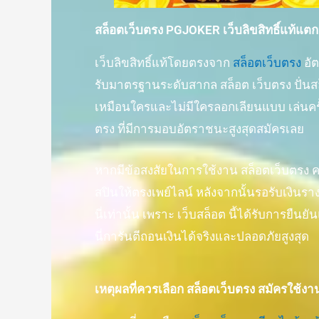
สล็อตเว็บตรง PGJOKER เว็บลิขสิทธิ์แท้แต
เว็บลิขสิทธิ์แท้โดยตรงจาก
สล็อตเว็บตรง
อั
รับมาตรฐานระดับสากล สล็อต เว็บตรง ปั่นสล็อตไ
เหมือนใครและไม่มีใครลอกเลียนแบบ เล่นครั้
ตรง ที่มีการมอบอัตราชนะสูงสุดสมัครเลย
หากมีข้อสงสัยในการใช้งาน สล็อตเว็บตรง
สปินให้ตรงเพย์ไลน์ หลังจากนั้นรอรับเงินราง
นี่เท่านั้น เพราะ เว็บสล็อต นี้ได้รับการยืน
นี่การันตีถอนเงินได้จริงและปลอดภัยสูงสุด
เหตุผลที่ควรเลือก สล็อตเว็บตรง สมัครใช้งา