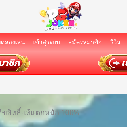
ดลองเล่น
เข้าสู่ระบบ
สมัครสมาชิก
รีวิว
ิขสิทธิ์แท้แตกหนัก 100%