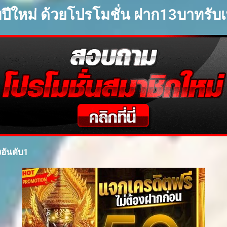
บปีใหม่ ด้วยโปรโมชั่น ฝาก13บาทรับเ
อันดับ1