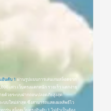
นอันดับ 1
ผ่านรูปแบบการเล่นเกมสล็อตจาก
,000 เท่า เว็บตรงแตกหนัก รวยเร็ว แตกง่าย
่นง่ายด้วยระบบฝากถอนปลอดภัยสูงสุด
เดตระบบใหม่ล่าสุด ซึ่งสามารถแสดงผลลัพธ์ไว
ุกรุ่น สล็อตเว็บตรงอันดับ 1 ไม่จำเป็นต้อง