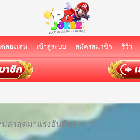
ดลองเล่น
เข้าสู่ระบบ
สมัครสมาชิก
รีวิว
ม่ล่าสุดมาแรงอันดับ1