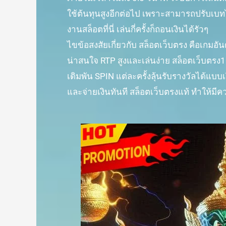
ใช้ต้นทุนสูงอีกต่อไป เพราะสามารถปรับเบทไ
งานสล็อตที่นี่ เล่นกี่ครั้งก็ถอนเงินได้รัวๆ
ไขข้อสงสัยเกี่ยวกับ สล็อตเว็บตรง คือเกมอัน
น่าสนใจ RTP สูงและเล่นง่าย สล็อตเว็บตร
เดิมพัน SPIN แต่ละครั้งลุ้นรับรางวัลได้แบ
และจ่ายเงินทันที สล็อตเว็บตรงแท้ ทำให้มี