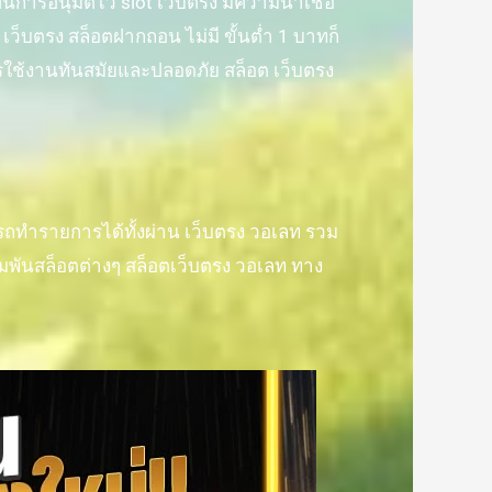
นการอนุมัติไว slot เว็บตรง มีความน่าเชื่อ
ๆ เว็บตรง สล็อตฝากถอน ไม่มี ขั้นต่ำ 1 บาทก็
ารใช้งานทันสมัยและปลอดภัย สล็อต เว็บตรง
มารถทำรายการได้ทั้งผ่าน เว็บตรง วอเลท รวม
มพันสล็อตต่างๆ สล็อตเว็บตรง วอเลท ทาง