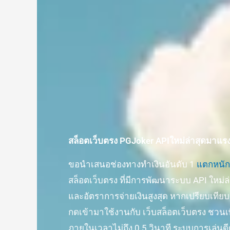
สล็อตเว็บตรง PGJoker APIใหม่ล่าสุดมาแรง
ขอนำเสนอช่องทางทำเงินอันดับ 1
แตกหนัก 
สล็อตเว็บตรง ที่มีการพัฒนาระบบ API ใหม่ล
และอัตราการจ่ายเงินสูงสุด หากเปรียบเทียบ
กดเข้ามาใช้งานกับ เว็บสล็อตเว็บตรง ชวนเพื่
ภายในเวลาไม่ถึง 0.5 วินาที ระบบการเล่นดีด