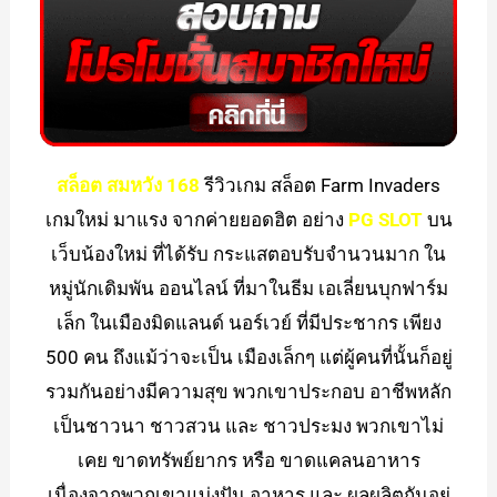
สล็อต สมหวัง 168
รีวิวเกม สล็อต Farm Invaders
เกมใหม่ มาแรง จากค่ายยอดฮิต อย่าง
PG SLOT
บน
เว็บน้องใหม่ ที่ได้รับ กระแสตอบรับจำนวนมาก ใน
หมู่นักเดิมพัน ออนไลน์ ที่มาในธีม เอเลี่ยนบุกฟาร์ม
เล็ก ในเมืองมิดแลนด์ นอร์เวย์ ที่มีประชากร เพียง
500 คน ถึงแม้ว่าจะเป็น เมืองเล็กๆ แต่ผู้คนที่นั้นก็อยู่
รวมกันอย่างมีความสุข พวกเขาประกอบ อาชีพหลัก
เป็นชาวนา ชาวสวน และ ชาวประมง พวกเขาไม่
เคย ขาดทรัพย์ยากร หรือ ขาดแคลนอาหาร
เนื่องจากพวกเขาแบ่งปัน อาหาร และ ผลผลิตกันอยู่