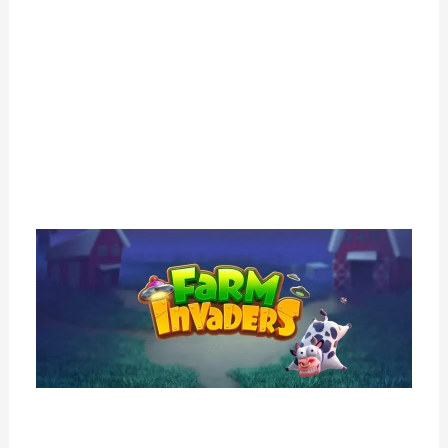
ยกเว้น สัญลักษณ์ Scatter ) พร้อมตัวคูณ x2 และ
สัญลักษณ์ Scatter หากปรากฏ 3 ตัวจะทำให้เข้าสู่
โหมดฟรีสปิน หมุนฟรี 8 รอบ สัญลักษณ์ Scatter เพิ่ม
เติมแต่ละอันจะทำให้ได้รับหมุนฟรีอีก 2 รอบ พร้อม
ตัวคูณภายในฟีเจอร์ x5 จะมีค่าตอบแทนจะสูงถึง
96.68%เกมนี้มีอัตราการคูณสูงสุดที่ x20000
สัญลักษณ์พิเศษและฟีเจอร์