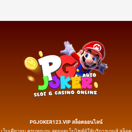
PGJOKER123.VIP สล็อตออนไลน์
เว็บเดียวจบ ครบทุกเกม สุดยอดเว็บไซต์ผู้ให้บริการเกมส์ สล็อต