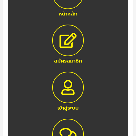
หน้าหลัก
สมัครสมาชิก
เข้าสู่ระบบ