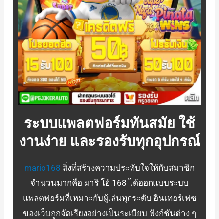
ระบบแพลตฟอร์มทันสมัย ใช้
งานง่าย และรองรับทุกอุปกรณ์
mario168
สิ่งที่สร้างความประทับใจให้กับสมาชิก
จำนวนมากคือ มาริ โอ้ 168 ได้ออกแบบระบบ
แพลตฟอร์มที่เหมาะกับผู้เล่นทุกระดับ อินเทอร์เฟซ
ของเว็บถูกจัดเรียงอย่างเป็นระเบียบ ฟังก์ชันต่าง ๆ