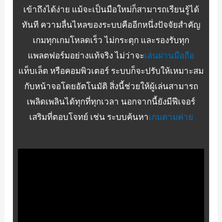
เข้าถึงได้ง่าย แม้จะเป็นมือใหม่ก็สามารถเรียนรู้ได้
ทันที ความลื่นไหลของระบบคืออีกหนึ่งปัจจัยสำคัญ
เกมทุกเกมโหลดเร็ว ไม่กระตุก และรองรับทุก
แพลตฟอร์มอย่างแท้จริง ไม่ว่าจะ
เล่นผ่านมือถือ
แท็บเล็ต หรือคอมพิวเตอร์ ระบบก็จะปรับให้เหมาะสม
กับหน้าจอโดยอัตโนมัติ สิ่งนี้ช่วยให้ผู้เล่นสามารถ
เพลิดเพลินได้ทุกที่ทุกเวลา นอกจากนี้ยังมีฟีเจอร์
เสริมที่ตอบโจทย์ เช่น ระบบค้นหา
เกมตามค่าย