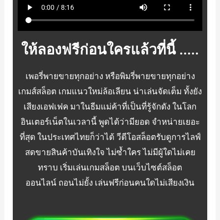
ให้ลองฟรีก่อนใครแล้วที่นี้ .....
เพอรี่พายขายทุกอย่าง หรือพิมรี่พายขายทุกอย่าง
เกมส์สล็อต เกมแนวใหม่ล้อเลียน น่าเล่นจัดเต็ม ทั้งยัง
เสียงเอฟเฟค มาในธีมแม่ค้าที่เป็นที่รู้จักดัง ในโลก
อินเตอร์เน็ตในเวลานี้ พูดได้ว่ามียอด จำหน่ายเยอะ
ที่สุด ในประเทศไทยก็ว่าได้ วีดีโอสล็อตรับดูการไลฟ์
สดขายสินค้าบันเทิงใจ ไม่ซ้ำใคร ไม่มีผู้ใดไม่เคย
ทราบ เริ่มเล่นเกมสล็อต บนเว็บไซต์สล็อต
ออนไลน์ ถอนไม่ยั้ง เล่นฟรีก่อนคนใดไม่เสียงเงิน