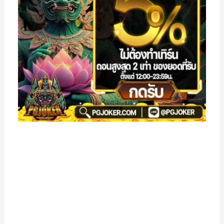
สล็อต pgjoker เว็บตรง ฝาก
ถอนออโต้ ไม่มีขั้นต่ำล่าสุด
เกมนี้ เป็นวิดิโอสล็อต แบบ 5 รีล 4 แถว เมื่อ
สัญลักษณ์ ที่มีการ ชนะจะถูกสุ่มสัญลักษณ์ลงมาใหม่
ไปเรื่อยๆในรอบนั้น จนกว่าจะไม่มีการชนะ