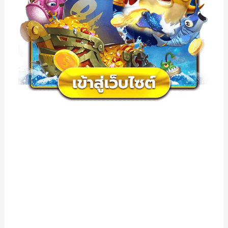
การเล่นเกมสล็อต Farm
Invaders
เกมนี้ เป็นวิดิโอสล็อต แบบ 5 รีล 4 แถว เมื่อ
สัญลักษณ์ ที่มีการ ชนะจะถูกสุ่มสัญลักษณ์ลงมาใหม่
ไปเรื่อยๆในรอบนั้น จนกว่าจะไม่มีการชนะ