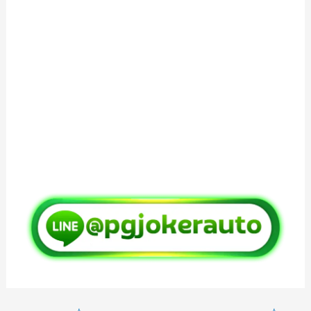
โบนัสแจ็คพอร์ต
สัญลักษณ์ Wild แทนที่สัญลักษณ์ทั้งหมด (ยกเว้น
สัญลักษณ์ Scatter) พร้อมตัวคูณ x2 เพื่อเพิ่มอัตรา
การชนะรางวัลและแจ็คพอร์ตต่างๆมากขึ้น มีโอกาส
ได้รางวัลทั้ง Mega Win, Super Win, และ
SuperMega Win