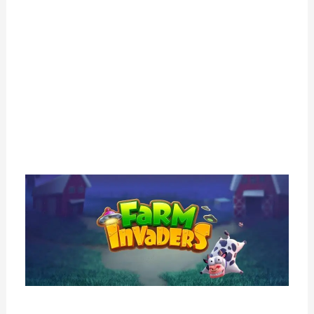
สัญลักษณ์ Wild สามารถแทนที่สัญลักษณ์ทั้งหมด (
ยกเว้น สัญลักษณ์ Scatter ) พร้อมตัวคูณ x2 และ
สัญลักษณ์ Scatter หากปรากฏ 3 ตัวจะทำให้เข้าสู่
โหมดฟรีสปิน หมุนฟรี 8 รอบ สัญลักษณ์ Scatter เพิ่ม
เติมแต่ละอันจะทำให้ได้รับหมุนฟรีอีก 2 รอบ พร้อม
ตัวคูณภายในฟีเจอร์ x5 จะมีค่าตอบแทนจะสูงถึง
96.68%เกมนี้มีอัตราการคูณสูงสุดที่ x20000
สัญลักษณ์พิเศษและฟีเจอร์