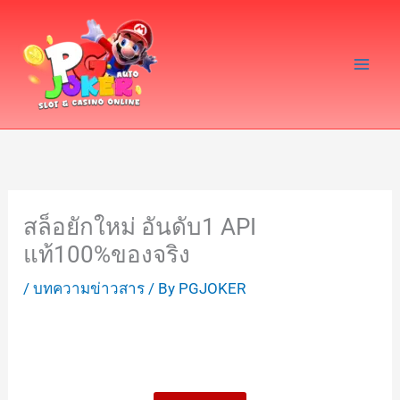
Skip
to
content
สล็อยักใหม่ อันดับ1 API
แท้100%ของจริง
/
บทความข่าวสาร
/ By
PGJOKER
สล็อยักใหม่ อันดับ1 API
แท้100%ของจริง