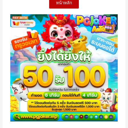
หน้าหลัก