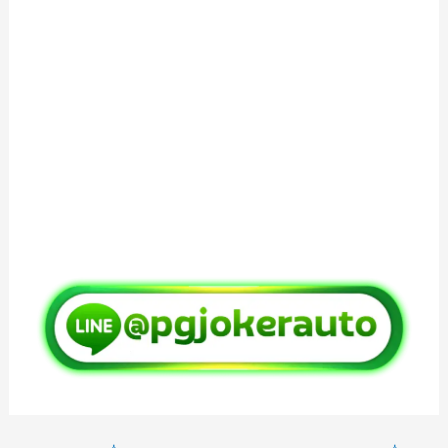
โบนัสแจ็คพอร์ต
สัญลักษณ์ Wild แทนที่สัญลักษณ์ทั้งหมด (ยกเว้น
สัญลักษณ์ Scatter) พร้อมตัวคูณ x2 เพื่อเพิ่มอัตรา
การชนะรางวัลและแจ็คพอร์ตต่างๆมากขึ้น มีโอกาส
ได้รางวัลทั้ง Mega Win, Super Win, และ
SuperMega Win