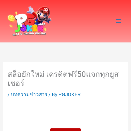
Skip
to
content
สล็อยักใหม่ เครดิตฟรี50แจกทุกยูส
เชอร์
/
บทความข่าวสาร
/ By
PGJOKER
รีวิวเกมสล็อยักใหม่ เครดิต
ฟรี50แจกทุกยูสเชอร์