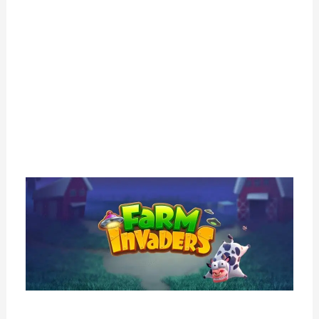
สัญลักษณ์ Wild สามารถแทนที่สัญลักษณ์ทั้งหมด (
ยกเว้น สัญลักษณ์ Scatter ) พร้อมตัวคูณ x2 และ
สัญลักษณ์ Scatter หากปรากฏ 3 ตัวจะทำให้เข้าสู่
โหมดฟรีสปิน หมุนฟรี 8 รอบ สัญลักษณ์ Scatter เพิ่ม
เติมแต่ละอันจะทำให้ได้รับหมุนฟรีอีก 2 รอบ พร้อม
ตัวคูณภายในฟีเจอร์ x5 จะมีค่าตอบแทนจะสูงถึง
96.68%เกมนี้มีอัตราการคูณสูงสุดที่ x20000
สัญลักษณ์พิเศษและฟีเจอร์