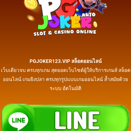
PGJOKER123.VIP สล็อตออนไลน์
เว็บเดียวจบ ครบทุกเกม สุดยอดเว็บไซต์ผู้ให้บริการเกมส์ สล็อต
ออนไลน์ เกมยิงปลา ครบทุกรูปแบบเกมออนไลน์ ล้ำสมัยด้วย
ระบบ อัตโนมัติ