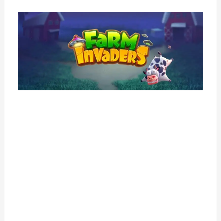
สัญลักษณ์พิเศษและฟีเจอร์
โบนัสแจ็คพอร์ต
สัญลักษณ์ Wild แทนที่สัญลักษณ์ทั้งหมด (ยกเว้น
สัญลักษณ์ Scatter) พร้อมตัวคูณ x2 เพื่อเพิ่มอัตรา
การชนะรางวัลและแจ็คพอร์ตต่างๆมากขึ้น มีโอกาส
ได้รางวัลทั้ง Mega Win, Super Win, และ
SuperMega Win