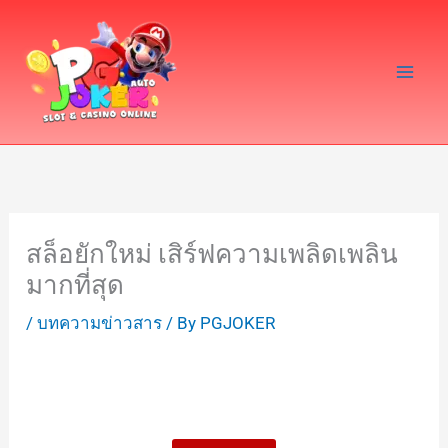
Skip
to
content
สล็อยักใหม่ เสิร์ฟความเพลิดเพลิน
มากที่สุด
/
บทความข่าวสาร
/ By
PGJOKER
สล็อยักใหม่ เสิร์ฟความ
เพลิดเพลินมากที่สุด