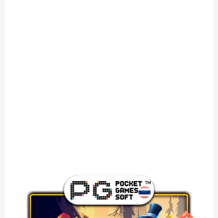
อาชีพหลัก เป็นชาวนา ชาวสวน และ ชาวประมง
พวกเขาไม่เคย ขาดทรัพย์ยากร หรือ ขาดแคลน
อาหาร เนื่องจากพวกเขาแบ่งปัน อาหาร และ ผลผลิต
กันอยู่เสมอ แต่ อย่างไรก็ตาม อยากฝากหนึ่งของจัก
วาล มีกลุ่มดาว ที่ชื่อว่า Atras ได้รับผลกระทบ จาก
ภัยแล้งมาเป็นเวลายาวนาน ซึ่งสภาพ แวดล้อมที่ไม่
เหมาะสม จะเพาะปลูก หรือ เลี้ยงสัตว์ วันหนึ่งพวก
เขา ได้ค้นพบเมืองมิดแลนด์ และ ระบบความ รักษา
ความปลอด ไม่เข้มงวด พวกเขาจึงตัดสินใจ ว่าจะ
ขโมยอาหาร และ ทรัพย์กรต่างๆ