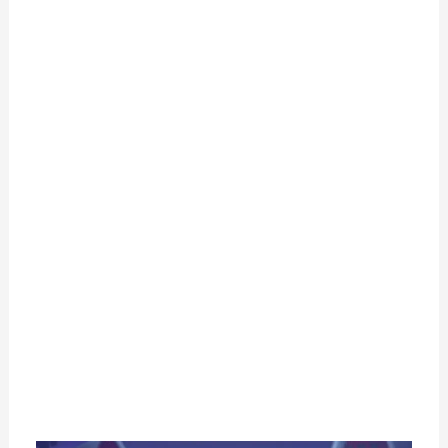
สล้อตยัก มาจริงแจกจริงมา
แรง
เกมนี้ เป็นวิดิโอสล็อต แบบ 5 รีล 4 แถว เมื่อ
สัญลักษณ์ ที่มีการ ชนะจะถูกสุ่มสัญลักษณ์ลงมาใหม่
ไปเรื่อยๆในรอบนั้น จนกว่าจะไม่มีการชนะ
สัญลักษณ์ Wild สามารถแทนที่สัญลักษณ์ทั้งหมด (
ยกเว้น สัญลักษณ์ Scatter ) พร้อมตัวคูณ x2 และ
สัญลักษณ์ Scatter หากปรากฏ 3 ตัวจะทำให้เข้าสู่
โหมดฟรีสปิน หมุนฟรี 8 รอบ สัญลักษณ์ Scatter เพิ่ม
เติมแต่ละอันจะทำให้ได้รับหมุนฟรีอีก 2 รอบ พร้อม
ตัวคูณภายในฟีเจอร์ x5 จะมีค่าตอบแทนจะสูงถึง
96.68%เกมนี้มีอัตราการคูณสูงสุดที่ x20000