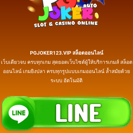
PGJOKER123.VIP สล็อตออนไลน์
เว็บเดียวจบ ครบทุกเกม สุดยอดเว็บไซต์ผู้ให้บริการเกมส์ สล็อต
ออนไลน์ เกมยิงปลา ครบทุกรูปแบบเกมออนไลน์ ล้ำสมัยด้วย
ระบบ อัตโนมัติ