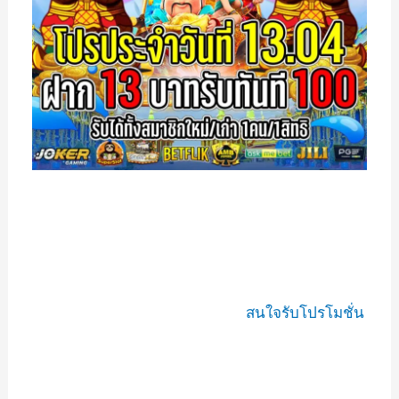
โปรโมชั่น ฝาก13รับ100วอ
เลท
โปรโมชั่นสมาชิกใหม่และเก่า ฝาก 13 บาท รับโบนัส
เพิ่มทันที 100 บาท สำหรับผู้เล่นที่
สนใจรับโปรโมชั่น
เพื่อช่วยให้คุณมีทุนปั่นสล็อตเพิ่มมากขึ้น เกมที่เล่น
ง่าย เล่นได้ทุกที่ ทุกอุปกรณ์ที่เชื่ออินเตอร์เน็ตได้
สามารถทดลองเล่นสล็อตออนไลน์ได้ที่ PGJOKER