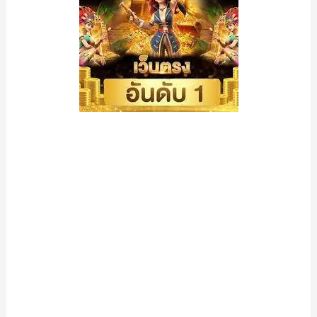
สล๊อตยักษ์ จ่ายเงินจริงด้วยระบบ AUTO
สล๊อตยักษ์ จ่ายเงินจริงด้วยระบบ AUTO เว็บลิขสิทธิ์
แท้โดยตรงจาก สล็อตเว็บตรง อัตราแตกหนักสูงถึง
100% ทุกการจ่ายเงินมีความน่าเชื่อถือ เพราะมีการ
อัปเดตยอดเงินด้วยระบบ AUTO ที่ได้รับมาตรฐาน
ระดับสากล สล็อต เว็บตรง ปั่นสล็อตได้เงินทันทีไม่คิด
เงินเพิ่ม เว็บตรง เริ่มต้นลุ้นเงินหลักล้านได้ตลอดทั้ง
วัน slot พร้อมฟีเจอร์การปั่นที่ไม่เหมือนใครและไม่มี