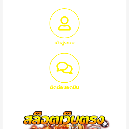
เข้าสู่ระบบ
ติดต่อแอดมิน
สล๊อตยัก จ่ายเงินจริงด้วยระบบ AUTO