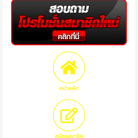
หน้าหลัก
สมัครสมาชิก