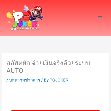
Skip
to
content
สล๊ฮตยัก จ่ายเงินจริงด้วยระบบ
AUTO
/
บทความข่าวสาร
/ By
PGJOKER
ต้อนรับปีใหม่ ด้วยโปรโมชั่น
ฝาก13บาทรับเพิ่ม100