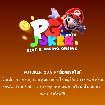
PGJOKER123.VIP สล็อตออนไลน์
เว็บเดียวจบ ครบทุกเกม สุดยอดเว็บไซต์ผู้ให้บริการเกมส์ สล็อต
ออนไลน์ เกมยิงปลา ครบทุกรูปแบบเกมออนไลน์ ล้ำสมัยด้วย
ระบบ อัตโนมัติ