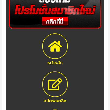
หน้าหลัก
สมัครสมาชิก