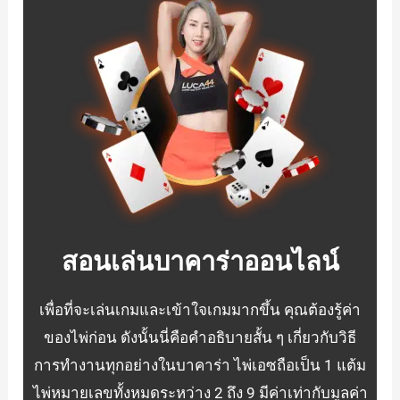
สอนเล่นบาคาร่าออนไลน์
เพื่อที่จะเล่นเกมและเข้าใจเกมมากขึ้น คุณต้องรู้ค่า
ของไพ่ก่อน ดังนั้นนี่คือคำอธิบายสั้น ๆ เกี่ยวกับวิธี
การทำงานทุกอย่างในบาคาร่า ไพ่เอซถือเป็น 1 แต้ม
ไพ่หมายเลขทั้งหมดระหว่าง 2 ถึง 9 มีค่าเท่ากับมูลค่า