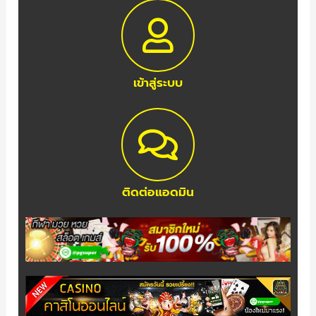
เข้าสู่ระบบ
ติดต่อแอดมิน