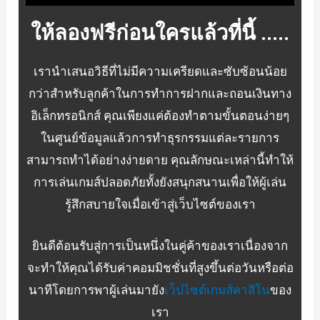
ให้ลองฟรีก่อนใครแล้วที่นี้ .....
เรานำเสนอวิธีที่ไม่มีความเครียดและซับซ้อนน้อย
กว่าสำหรับลูกค้าในการทำการฝากและถอนเงินทาง
อิเล็กทรอนิกส์ คุณเพียงแค่ต้องทำตามขั้นตอนง่ายๆ
ในศูนย์ข้อมูลแล้วการทำธุรกรรมแต่ละรายการ
สามารถทำได้อย่างง่ายดาย คุณลักษณะเหล่านี้ทำให้
การเล่นเกมส์ปลอดภัยทั้งยังสนุกสนานเพื่อให้ผู้เล่น
รู้สึกสบายใจเมื่อเข้าสู่เว็บไซต์ของเรา
ยินดีต้อนรับสู่การเป็นหนึ่งในคู่ค้าของเราเนื่องจาก
จะทำให้คุณได้รับค่าคอมมิชชั่นที่สูงขึ้นต่อวันหรือต่อ
นาทีโดยการพาผู้เล่นมายัง
เว็ปไซต์เกมส์คาสิโน
ของ
เรา