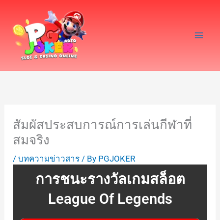
Skip
to
content
สัมผัสประสบการณ์การเล่นกีฬาที่
สมจริง
/
บทความข่าวสาร
/ By
PGJOKER
การชนะรางวัลเกมสล็อต
League Of Legends