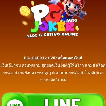
PGJOKER123.VIP สล็อตออนไลน์
เว็บเดียวจบ ครบทุกเกม สุดยอดเว็บไซต์ผู้ให้บริการเกมส์ สล็อต
ออนไลน์ เกมยิงปลา ครบทุกรูปแบบเกมออนไลน์ ล้ำสมัยด้วย
ระบบ อัตโนมัติ