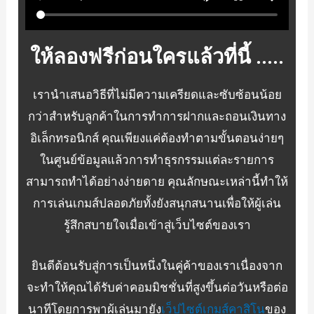
ให้ลองฟรีก่อนใครแล้วที่นี้ .....
เรานำเสนอวิธีที่ไม่มีความเครียดและซับซ้อนน้อย
กว่าสำหรับลูกค้าในการทำการฝากและถอนเงินทาง
อิเล็กทรอนิกส์ คุณเพียงแค่ต้องทำตามขั้นตอนง่ายๆ
ในศูนย์ข้อมูลแล้วการทำธุรกรรมแต่ละรายการ
สามารถทำได้อย่างง่ายดาย คุณลักษณะเหล่านี้ทำให้
การเล่นเกมส์ปลอดภัยทั้งยังสนุกสนานเพื่อให้ผู้เล่น
รู้สึกสบายใจเมื่อเข้าสู่เว็บไซต์ของเรา
ยินดีต้อนรับสู่การเป็นหนึ่งในคู่ค้าของเราเนื่องจาก
จะทำให้คุณได้รับค่าคอมมิชชั่นที่สูงขึ้นต่อวันหรือต่อ
นาทีโดยการพาผู้เล่นมายัง
เว็ปไซต์เกมส์คาสิโน
ของ