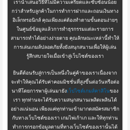
เรานำเสนอวิธีที่ไม่มีความเครียดและซับซ้อนน้อย
กว่าสำหรับลูกค้าในการทำการฝากและถอนเงินทาง
อิเล็กทรอนิกส์ คุณเพียงแค่ต้องทำตามขั้นตอนง่ายๆ
ในศูนย์ข้อมูลแล้วการทำธุรกรรมแต่ละรายการ
สามารถทำได้อย่างง่ายดาย คุณลักษณะเหล่านี้ทำให้
การเล่นเกมส์ปลอดภัยทั้งยังสนุกสนานเพื่อให้ผู้เล่น
รู้สึกสบายใจเมื่อเข้าสู่เว็บไซต์ของเรา
ยินดีต้อนรับสู่การเป็นหนึ่งในคู่ค้าของเราเนื่องจาก
จะทำให้คุณได้รับค่าคอมมิชชั่นที่สูงขึ้นต่อวันหรือต่อ
นาทีโดยการพาผู้เล่นมายัง
เว็ปไซต์เกมส์คาสิโน
ของ
เรา ทุกท่านจะได้รับความสนุกสนานเพลิดเพลินได้
อย่างแน่นอน เพียงแค่ทุกท่านเข้ามากดสมัครสมาชิก
กับทางเว็บไซต์ของเรา เกมไพ่เก้าเก และให้ทุกท่าน
ทำการกรอกข้อมูลตามที่ทางเว็บไซต์ของเรานั้นได้