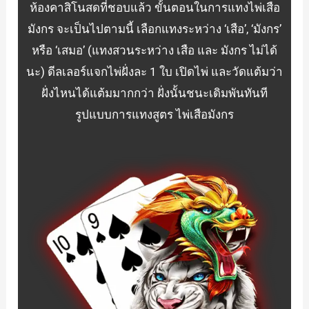
ห้องคาสิโนสดที่ชอบแล้ว ขั้นตอนในการแทงไพ่เสือ
มังกร จะเป็นไปตามนี้ เลือกแทงระหว่าง ‘เสือ’, ‘มังกร’
หรือ ‘เสมอ’ (แทงสวนระหว่าง เสือ และ มังกร ไม่ได้
นะ) ดีลเลอร์แจกไพ่ฝั่งละ 1 ใบ เปิดไพ่ และวัดแต้มว่า
ฝั่งไหนได้แต้มมากกว่า ฝั่งนั้นชนะเดิมพันทันที
รูปแบบการแทงสูตร ไพ่เสือมังกร