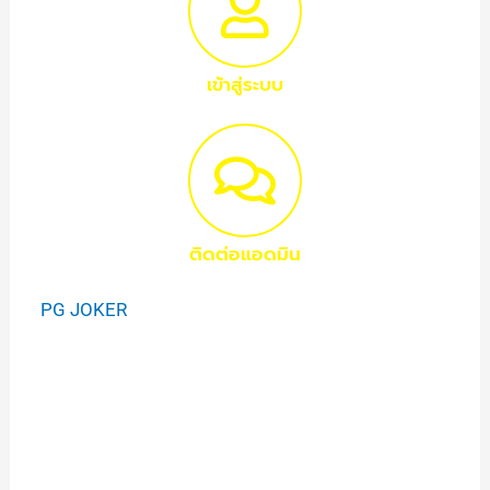
เข้าสู่ระบบ
ติดต่อแอดมิน
PG JOKER
มีเกมดีๆมาแนะนำสำหรับใครที่ไม่รู้ว่าจะ
เล่นเกมไหนดี เราขอนำเสนอเกม Lucky Neko ที่คน
รู้จักกันในชื่อ Fortune Cat หรือ Beckoning Cat มีชื่อ
เสียงมากในประเทศญี่ปุ่น ในสัญลักษณ์แห่งความ
โชคดีและโชคลาภ โดยเกมนี้ มีที่มาจาก แมวกวักนำ
โชค ย้อนกลับไปในสมัยเอโดะของญี่ปุ่น ตามตำนาน