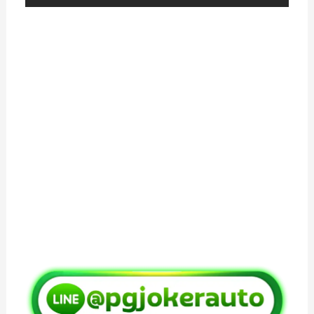
Free Spins Feature
สัญลักษณ์กระจาย 4 ตัวปรากฏที่ใด ก็ได้จะทริกเกอร์
คุณสมบัติฟรีสปิน พร้อม 10 ฟรีสปิน แต่ละสัญลักษณ์
กระจายเพิ่มเติม จะเรียกใช้ฟรีอีก 2 รายการหมุน
และในระหว่างการหมุนฟรีใดๆ เมื่อใดก็ตามที่แมว 1
ตัวขึ้นไปสัญลักษณ์ปรากฏบนวงล้อตัวคูณ การชนะ
จะเพิ่มขึ้น 2 สำหรับสัญลักษณ์แมวแต่ละตัว