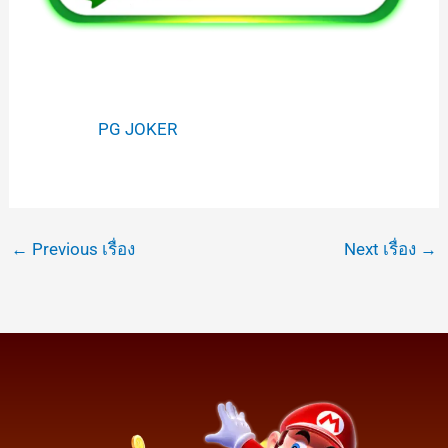
สำหรับท่านใดที่สนใจอยากเล่นเกมหรืออยากดูโปร
โมชั่นต่างๆของเราเพิ่มเติมจากนี้ สามารถเข้ามา
ได้ที่เว็บ
PG JOKER
←
Previous เรื่อง
Next เรื่อง
→