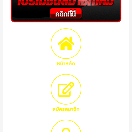
หน้าหลัก
สมัครสมาชิก