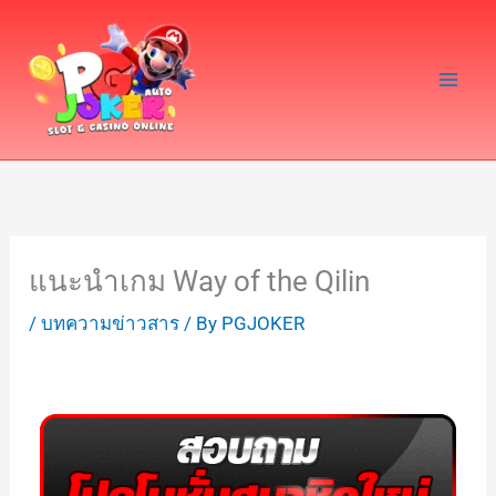
Skip
to
content
แนะนำเกม Way of the Qilin
/
บทความข่าวสาร
/ By
PGJOKER
PG JOKER แนะนำเกม