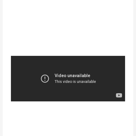
มากขึ้นในระหว่างฟรีสปิน เนื่องจากการชนะใน
แต่ละครั้งและสัญลักษณ์หมุน 1 ครั้ง จะเพิ่มตัวคูณ
การชนะและการหมุนฟรีตามลำดับ สามารถทดลอง
เล่นได้ที่ PG JOKER
โปรโมชั่นและเกมอื่นๆ
pgjoker ช่วยคุณหารายได้จากเวลาว่าง แค่เพียงไม่