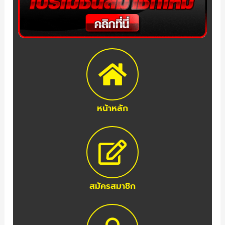
หน้าหลัก
สมัครสมาชิก