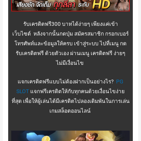
รับเครดิตฟรี300 บาทได้ง่ายๆ เพียงแค่เข้า
เว็บไซต์ หลังจากนั้นกดปุ่ม สมัครสมาชิก กรอกเบอร์
โทรศัพท์และข้อมูลให้ครบ เข้าสู่ระบบ ไปที่เมนู กด
รับเครดิตฟรี ด้วยตัวเอง ผ่านเมนู เครดิตฟรี ง่ายๆ
ไม่มีเงื่อนไข
แจกเครดิตฟรีแบบไม่ต้องฝากเป็นอย่างไร?
PG
SLOT
แจกฟรีเครดิตให้กับทุกคนด้วยเงื่อนไขง่าย
ที่สุด เพื่อให้ผู้เล่นได้มีเครดิตไปลองเดิมพันในการเล่น
เกมสล็อตออนไลน์