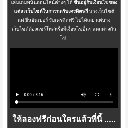
เล่นเกมพนันออนไลน์ต่างๆ ได้
ขึ้นอยู่กับเงื่อนไขของ
แต่ละเว็บไซต์ในการกดรับเครดิตฟรี
บางเว็บไซต์
แค่ ยืนยันเบอร์ รับเครดิตฟรี ไปได้เลย แต่บาง
เว็บไซต์ต้องแชร์โพสหรือมีเงื่อนไขอื่นๆ แตกต่างกัน
ไป
ให้ลองฟรีก่อนใครแล้วที่นี้ .....