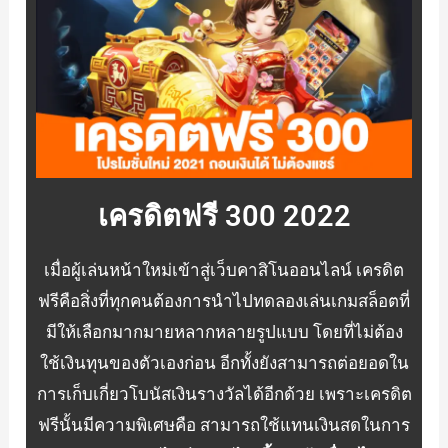
เครดิตฟรี 300 2022
เมื่อผู้เล่นหน้าใหม่เข้าสู่เว็บคาสิโนออนไลน์ เครดิต
ฟรีคือสิ่งที่ทุกคนต้องการนำไปทดลองเล่นเกมสล็อตที่
มีให้เลือกมากมายหลากหลายรูปแบบ โดยที่ไม่ต้อง
ใช้เงินทุนของตัวเองก่อน อีกทั้งยังสามารถต่อยอดใน
การเก็บเกี่ยวโบนัสเงินรางวัลได้อีกด้วย เพราะเครดิต
ฟรีนั้นมีความพิเศษคือ สามารถใช้แทนเงินสดในการ