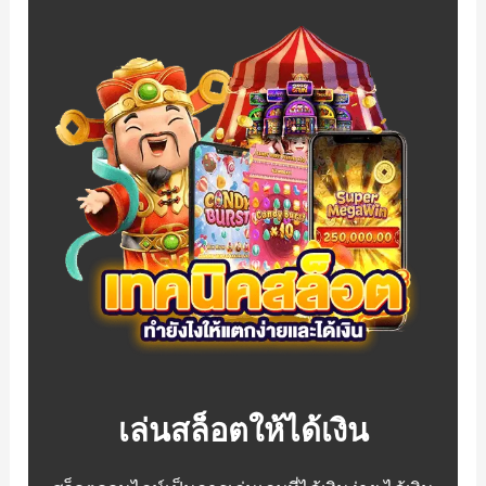
เล่นสล็อตให้ได้เงิน