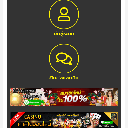
เข้าสู่ระบบ
ติดต่อแอดมิน