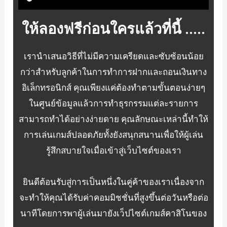
ให้ลองฟรีก่อนใครแล้วที่นี้ .....
เรานำเสนอวิธีที่ไม่มีความเครียดและซับซ้อนน้อย
กว่าสำหรับลูกค้าในการทำการฝากและถอนเงินทาง
อิเล็กทรอนิกส์ คุณเพียงแค่ต้องทำตามขั้นตอนง่ายๆ
ในศูนย์ข้อมูลแล้วการทำธุรกรรมแต่ละรายการ
สามารถทำได้อย่างง่ายดาย คุณลักษณะเหล่านี้ทำให้
การเล่นเกมส์ปลอดภัยทั้งยังสนุกสนานเพื่อให้ผู้เล่น
รู้สึกสบายใจเมื่อเข้าสู่เว็บไซต์ของเรา
ยินดีต้อนรับสู่การเป็นหนึ่งในคู่ค้าของเราเนื่องจาก
จะทำให้คุณได้รับค่าคอมมิชชั่นที่สูงขึ้นต่อวันหรือต่อ
นาทีโดยการพาผู้เล่นมายังเว็ปไซต์เกมส์คาสิโนของ