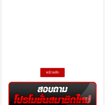
อันดับ 1 สำหรับสล็อตจากบริษัทขนาดใหญ่
ต้องเป็น สล็อตษ์ เว็บไซต์สล็อตขนาดใหญ่ ที่ดี
ที่สุดในวงการเกมสล็อต เว็บไซต์ตรง ไม่ผ่าน
ตัวแทน ปี 2024
เว็บสล็อตเว็บตรงค่ายใหญ่ เว็บ
สล็อตอันดับ 1 ของโลก แตก
ง่าย
หน้าหลัก