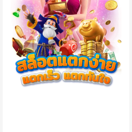
เว็บสล็อตเว็บตรงค่ายใหญ่ เว็บ
ตรงไม่ผ่านเอเย่นต์ ทั่วทุกมุม
โลก