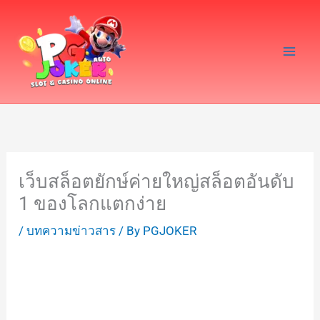
Skip
to
content
เว็บสล็อตยักษ์ค่ายใหญ่สล็อตอันดับ
1 ของโลกแตกง่าย
/
บทความข่าวสาร
/ By
PGJOKER
เว็บสล็อตยักษ์ค่ายใหญ่สล็อตอันดับ 1 ของ
โลกแตกง่าย เว็บสล็อตเว็บตรงค่ายใหญ่
สล็อตเว็บไซต์ขนาดใหญ่ เว็บไซต์โดยตรง