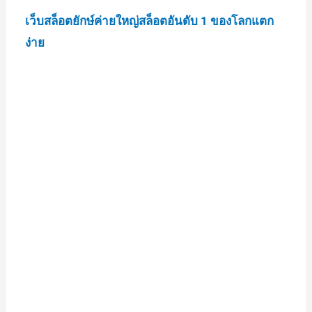
เว็บสล็อตยักษ์ค่ายใหญ่สล็อตอันดับ 1 ของโลกแตก
ง่าย
เว็บสล็อตเว็บตรงค่ายใหญ่
ได้เงินจริง ที่สุดของ
ความเฮงต้อง สล็อตเว็บตรงเว็บใหญ่ เล่นทั้งทีต้อง
เลือกสิ่งที่ดีที่สุดให้กับการเล่นเพราะมันจะเป็นส่วน
หนึ่งที่ทำให้การเดิมพันไปสูาชัยชนะแห่งความสำเร็จ
ได้ดียิ่งขึ้น สล็อตเว็บใหญ่ที่สุด เว็บแท้ เว็บหลัก ที่เป็น
พันธมิตรโดยตรง ไม่ผ่านเอเย่นต์ ไม่ว่าจะอยู่ไกลจน
สุดขั้วมุมโลก หรือจะไปแอบอยู่ในทวีปแดนไกลโพ้น
แถบไหน เราก็จะไปตามล่า ค่ายใหญ่สล็อต แตก
ง่ายๆ มาให้ได้เล่นครบทุกค่าย
เว็บสล็อตเว็บตรงค่าย
ใหญ่
ซึ่งแต่ละที่ก็จะผลิตและพัฒนาค่ายโดย
โปรแกรมเมอร์ยอดฝีมือทั้งนั่น ซึ่งหลักๆ เราจะแบ่ง
ค่ายออกเป็น 2 โซน ได้แก่