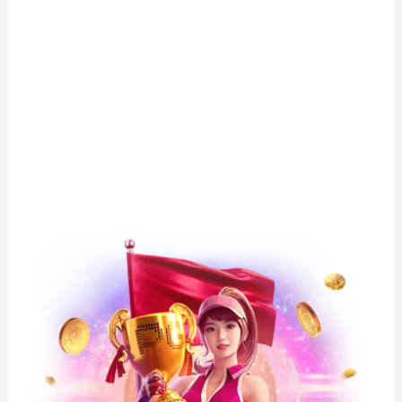
ผลตอบแทนก็สูงกว่าคาด เว็บใหญ่ เว็บตรง บิ๊กเบรค
แบบนี้ต้องเล่นที่นี่ เล่นยังไงก็ไม่เบื่อ เพราะเราจะพา
ทุกคนไปสู่โลกอันกว้างใหญ่ที่ตอบโจทย์ทุกฟังก์ชั่นอ
ย่างแน่นอน จากประสบการณ์ของเว็บไซต์สล็อตที่
ใหญ่ที่สุดที่สร้างความสนุกสนานให้กับนักพนัน
มากว่า 10 ปี เว็บสล็อตยักษ์ค่ายใหญ่สล็อตอันดับ 1
ของโลกแตกง่าย