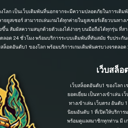
องโลก เป็นเว็บเดิมพันที่นอกจากจะมีความปลอดภัยในการเดิมพัน
ายยูสเซอร์ สามารถเล่นเกมได้ทุกค่ายในยูสเซอร์เดียวบนทางเข้าท
น สัมผัสความสนุกด้วยตัวเองได้ง่ายๆ บนมือถือได้ทุกรุ่น ที่สา
ด้ตลอด 24 ชั่วโมง พร้อมบริการระบบเดิมพันที่ทันสมัย รับประก
 เว็บสล็อตอันดับ1 ของโลก พร้อมบริการเกมเดิมพันครบวงจรตลอด 
เว็บสล็อ
เว็บสล็อตอันดับ1 ของโลก เราค
ยอดเยี่ยม เป็นทางเข้าเล่น เว็
ทางเข้าเล่น เว็บตรง อันดับ 
นิยมอันดับ 1 ที่เปิดให้บริกา
พร้อมดูแลสมาชิกทุกท่าน มี เ