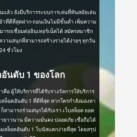
แล้ว ยังมีบริการระบบการเล่นที่ทันสมัยเล่น
ี่ดีที่สุดฝาก-ถอนเงินไม่มีขั้นต่ำ เพิ่มความ
มารถเชื่อมต่ออินเทอร์เน็ตได้ สมัครสมาชิก
ันความสนุกที่สามารถสร้างรายได้ง่ายๆ ทุกวัน
24 ชั่วโมง
ตอันดับ 1 ของโลก
ือ ผู้ให้บริการที่ได้รับรางวัลการให้บริการ
บสล็อตอันดับ 1 ที่ดีที่สุด หากใครกำลังมองหา
1 ก็สามารถร่วมสนุกได้กับเรา เว็บสล็อต ยอด
รมายาวนาน มีความมั่นคง ปลอดภัย เชื่อถือได้
กมสล็อตอันดับ 1 โบนัสแตกง่ายที่สุด โดยสรุป