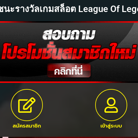
ชนะรางวัลเกมสล็อต League Of Leg
สมัครสมาชิก
เข้าสู่ระบบ