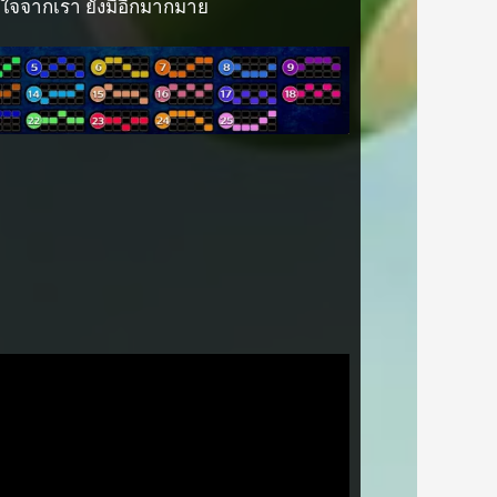
จจากเรา ยังมีอีกมากมาย