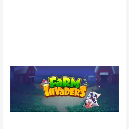
ยกเว้น สัญลักษณ์ Scatter ) พร้อมตัวคูณ x2 และ
สัญลักษณ์ Scatter หากปรากฏ 3 ตัวจะทำให้เข้าสู่
โหมดฟรีสปิน หมุนฟรี 8 รอบ สัญลักษณ์ Scatter เพิ่ม
เติมแต่ละอันจะทำให้ได้รับหมุนฟรีอีก 2 รอบ พร้อม
ตัวคูณภายในฟีเจอร์ x5 จะมีค่าตอบแทนจะสูงถึง
96.68%เกมนี้มีอัตราการคูณสูงสุดที่ x20000
สัญลักษณ์พิเศษและฟีเจอร์