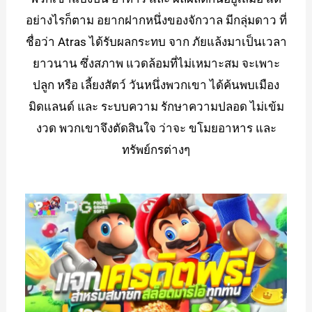
อย่างไรก็ตาม อยากฝากหนึ่งของจักวาล มีกลุ่มดาว ที่
ชื่อว่า Atras ได้รับผลกระทบ จาก ภัยแล้งมาเป็นเวลา
ยาวนาน ซึ่งสภาพ แวดล้อมที่ไม่เหมาะสม จะเพาะ
ปลูก หรือ เลี้ยงสัตว์ วันหนึ่งพวกเขา ได้ค้นพบเมือง
มิดแลนด์ และ ระบบความ รักษาความปลอด ไม่เข้ม
งวด พวกเขาจึงตัดสินใจ ว่าจะ ขโมยอาหาร และ
ทรัพย์กรต่างๆ