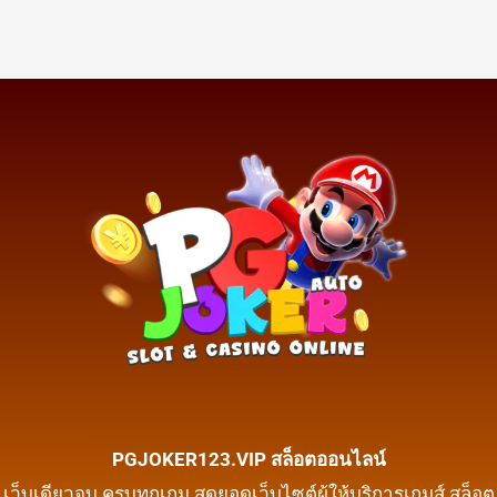
PGJOKER123.VIP สล็อตออนไลน์
เว็บเดียวจบ ครบทุกเกม สุดยอดเว็บไซต์ผู้ให้บริการเกมส์ สล็อต